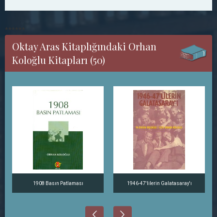
******
Oktay Aras Kitaplığındaki Orhan
Koloğlu Kitapları (50)
1908 Basın Patlaması
1946-47'lilerin Galatasaray'ı