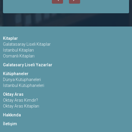
Kitaplar
Galatasaray Liseli Kitaplar
İstanbul Kitapları
Osmanlı Kitapları
Galatasary Liseli Yazarlar
Kütüphaneler
Dünya Kütüphaneleri
İstanbul Kütüphaneleri
Oktay Aras
Oktay Aras Kimdir?
Oktay Aras Kitapları
Hakkında
İletişim