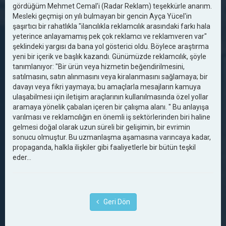
gördüğüm Mehmet Cemal'i (Radar Reklam) teşekkürle anarım.
Mesleki geçmişi on yılı bulmayan bir gencin Ayça Yücel'in
şaşırtıcı bir rahatlıkla "ilancılıkla reklamcılık arasındaki farkı hala
yeterince anlayamamış pek çok reklamcı ve reklamveren var"
şeklindeki yargısı da bana yol gösterici oldu. Böylece araştırma
yeni bir içerik ve başlık kazandı. Günümüzde reklamcılık, şöyle
tanımlanıyor: "Bir ürün veya hizmetin beğendirilmesini,
satılmasını, satın alınmasını veya kiralanmasını sağlamaya; bir
davayı veya fikri yaymaya; bu amaçlarla mesajların kamuya
ulaşabilmesi için iletişim araçlarının kullanılmasında özel yollar
aramaya yönelik çabalan içeren bir çalışma alanı. " Bu anlayışa
varılması ve reklamcılığın en önemli iş sektörlerinden biri haline
gelmesi doğal olarak uzun süreli bir gelişimin, bir evrimin
sonucu olmuştur. Bu uzmanlaşma aşamasına varıncaya kadar,
propaganda, halkla ilişkiler gibi faaliyetlerle bir bütün teşkil
eder…
Geri Dön