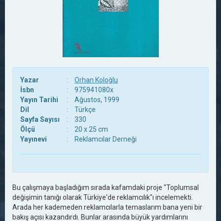
Yazar
:
Orhan Koloğlu
İsbn
:
975941080x
Yayın Tarihi
:
Ağustos, 1999
Dil
:
Türkçe
Sayfa Sayısı
:
330
Ölçü
:
20 x 25 cm
Yayınevi
:
Reklamcılar Derneği
Bu çalışmaya başladığım sırada kafamdaki proje "Toplumsal
değişimin tanığı olarak Türkiye'de reklamcılık"ı incelemekti.
Arada her kademeden reklamcılarla temaslarım bana yeni bir
bakış açısı kazandırdı. Bunlar arasında büyük yardımlarını