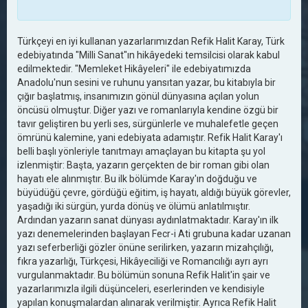
Türkçeyi en iyi kullanan yazarlarımızdan Refik Halit Karay, Türk
edebiyatında "Milli Sanat"ın hikâyedeki temsilcisi olarak kabul
edilmektedir. "Memleket Hikâyeleri" ile edebiyatımızda
Anadolu'nun sesini ve ruhunu yansıtan yazar, bu kitabıyla bir
çığır başlatmış, insanımızın gönül dünyasına açılan yolun
öncüsü olmuştur. Diğer yazı ve romanlarıyla kendine özgü bir
tavır geliştiren bu yerli ses, sürgünlerle ve muhalefetle geçen
ömrünü kalemine, yani edebiyata adamıştır. Refik Halit Karay'ı
belli başlı yönleriyle tanıtmayı amaçlayan bu kitapta şu yol
izlenmiştir: Başta, yazarın gerçekten de bir roman gibi olan
hayatı ele alınmıştır. Bu ilk bölümde Karay'ın doğduğu ve
büyüdüğü çevre, gördüğü eğitim, iş hayatı, aldığı büyük görevler,
yaşadığı iki sürgün, yurda dönüş ve ölümü anlatılmıştır.
Ardından yazarın sanat dünyası aydınlatmaktadır. Karay'ın ilk
yazı denemelerinden başlayan Fecr-i Ati grubuna kadar uzanan
yazı seferberliği gözler önüne serilirken, yazarın mizahçılığı,
fıkra yazarlığı, Türkçesi, Hikâyeciliği ve Romancılığı ayrı ayrı
vurgulanmaktadır. Bu bölümün sonuna Refik Halit'in şair ve
yazarlarımızla ilgili düşünceleri, eserlerinden ve kendisiyle
yapılan konuşmalardan alınarak verilmiştir. Ayrıca Refik Halit