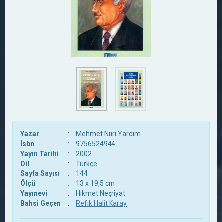
Yazar
:
Mehmet Nuri Yardım
İsbn
:
9756524944
Yayın Tarihi
:
2002
Dil
:
Türkçe
Sayfa Sayısı
:
144
Ölçü
:
13 x 19,5 cm
Yayınevi
:
Hikmet Neşriyat
Bahsi Geçen
:
Refik Halit Karay