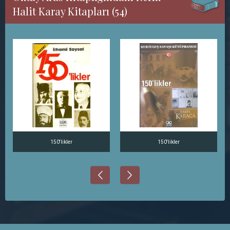
Halit Karay Kitapları (54)
150'likler
150'likler