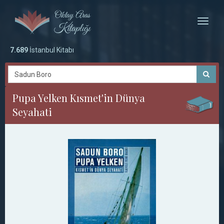
Toggle
naviga
7.689
İstanbul Kitabı
Pupa Yelken Kısmet'in Dünya
Seyahati