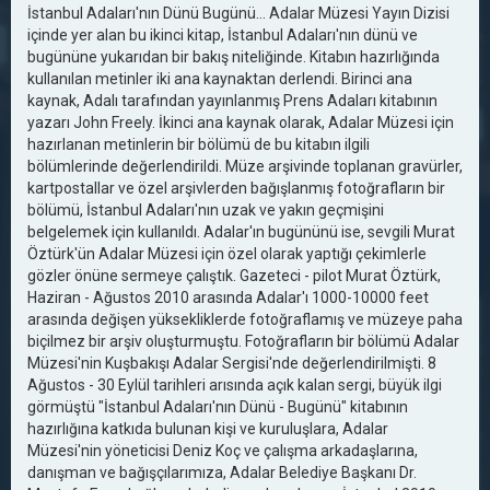
İstanbul Adaları'nın Dünü Bugünü… Adalar Müzesi Yayın Dizisi
içinde yer alan bu ikinci kitap, İstanbul Adaları'nın dünü ve
bugününe yukarıdan bir bakış niteliğinde. Kitabın hazırlığında
kullanılan metinler iki ana kaynaktan derlendi. Birinci ana
kaynak, Adalı tarafından yayınlanmış Prens Adaları kitabının
yazarı John Freely. İkinci ana kaynak olarak, Adalar Müzesi için
hazırlanan metinlerin bir bölümü de bu kitabın ilgili
bölümlerinde değerlendirildi. Müze arşivinde toplanan gravürler,
kartpostallar ve özel arşivlerden bağışlanmış fotoğrafların bir
bölümü, İstanbul Adaları'nın uzak ve yakın geçmişini
belgelemek için kullanıldı. Adalar'ın bugününü ise, sevgili Murat
Öztürk'ün Adalar Müzesi için özel olarak yaptığı çekimlerle
gözler önüne sermeye çalıştık. Gazeteci - pilot Murat Öztürk,
Haziran - Ağustos 2010 arasında Adalar'ı 1000-10000 feet
arasında değişen yüksekliklerde fotoğraflamış ve müzeye paha
biçilmez bir arşiv oluşturmuştu. Fotoğrafların bir bölümü Adalar
Müzesi'nin Kuşbakışı Adalar Sergisi'nde değerlendirilmişti. 8
Ağustos - 30 Eylül tarihleri arısında açık kalan sergi, büyük ilgi
görmüştü "İstanbul Adaları'nın Dünü - Bugünü" kitabının
hazırlığına katkıda bulunan kişi ve kuruluşlara, Adalar
Müzesi'nin yöneticisi Deniz Koç ve çalışma arkadaşlarına,
danışman ve bağışçılarımıza, Adalar Belediye Başkanı Dr.