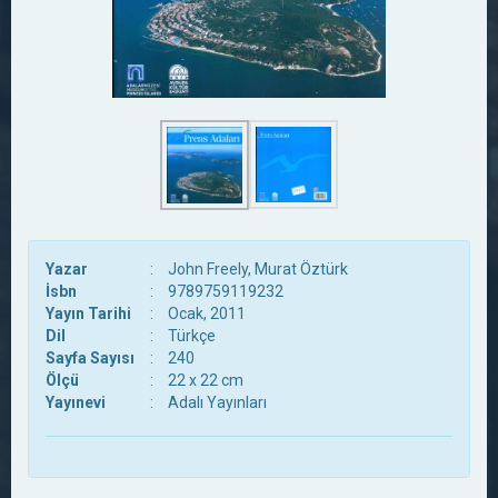
Yazar
:
John Freely, Murat Öztürk
İsbn
:
9789759119232
Yayın Tarihi
:
Ocak, 2011
Dil
:
Türkçe
Sayfa Sayısı
:
240
Ölçü
:
22 x 22 cm
Yayınevi
:
Adalı Yayınları