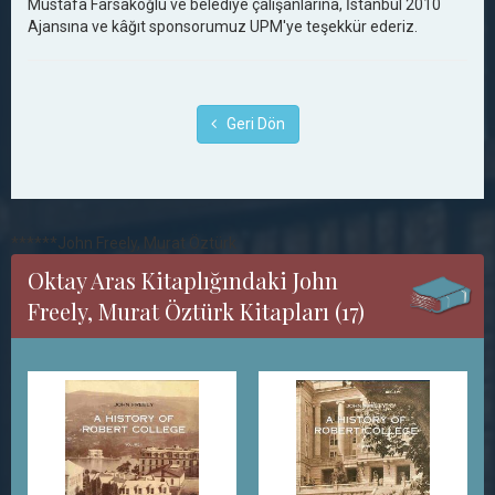
Mustafa Farsakoğlu ve belediye çalışanlarına, İstanbul 2010
Ajansına ve kâğıt sponsorumuz UPM'ye teşekkür ederiz.
Geri Dön
******John Freely, Murat Öztürk
Oktay Aras Kitaplığındaki John
Freely, Murat Öztürk Kitapları (17)