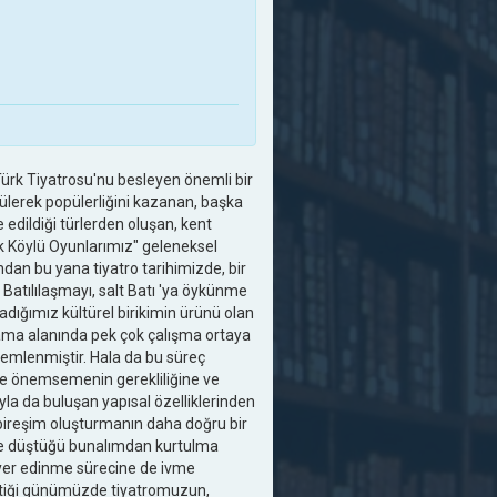
ürk Tiyatrosu'nu besleyen önemli bir
üzülerek popülerliğini kazanan, başka
 edildiği türlerden oluşan, kent
k Köylü Oyunlarımız" geleneksel
ından bu yana tiyatro tarihimizde, bir
 Batılılaşmayı, salt Batı 'ya öykünme
dığımız kültürel birikimin ürünü olan
ama alanında pek çok çalışma ortaya
lemlenmiştir. Hala da bu süreç
 önemsemenin gerekliliğine ve
a da buluşan yapısal özelliklerinden
r bireşim oluşturmanın daha doğru bir
ine düştüğü bunalımdan kurtulma
 yer edinme sürecine de ivme
stiği günümüzde tiyatromuzun,