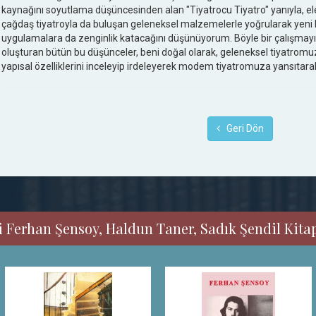
kaynağını soyutlama düşüncesinden alan "Tiyatrocu Tiyatro" yanıyla, eleşti
çağdaş tiyatroyla da buluşan geleneksel malzemelerle yoğrularak yeni 
uygulamalara da zenginlik katacağını düşünüyorum. Böyle bir çalışmayı
oluşturan bütün bu düşünceler, beni doğal olarak, geleneksel tiyatromu
yapısal özelliklerini inceleyip irdeleyerek modem tiyatromuza yansıtarak
Geri Dön
 Ferhan Şensoy, Haldun Taner, Sadık Şendil Kitapl