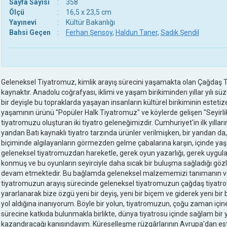
Sayfa Sayısı
:
358
Ölçü
:
16,5 x 23,5 cm
Yayınevi
:
Kültür Bakanlığı
Bahsi Geçen
:
Ferhan Şensoy
,
Haldun Taner
,
Sadık Şendil
Geleneksel Tiyatromuz, kimlik arayış sürecini yaşamakta olan Çağdaş T
kaynaktır. Anadolu coğrafyası, iklimi ve yaşam birikiminden yıllar yılı s
bir deyişle bu topraklarda yaşayan insanların kültürel birikiminin estetize
yaşamının ürünü "Popüler Halk Tiyatromuz" ve köylerde gelişen "Seyirli
tiyatromuzu oluşturan iki tiyatro geleneğimizdir. Cumhuriyet'in ilk yıllar
yandan Batı kaynaklı tiyatro tarzında ürünler verilmişken, bir yandan da,
biçiminde algılayanların görmezden gelme çabalarına karşın, içinde yaşa
geleneksel tiyatromuzdan hareketle, gerek oyun yazarlığı, gerek uygul
konmuş ve bu oyunların seyirciyle daha sıcak bir buluşma sağladığı göz
devam etmektedir. Bu bağlamda geleneksel malzememizi tanımanın ve
tiyatromuzun arayış sürecinde geleneksel tiyatromuzun çağdaş tiyatroyl
yararlanarak bize özgü yeni bir deyiş, yeni bir biçem ve giderek yeni bi
yol aldığına inanıyorum. Böyle bir yolun, tiyatromuzun, çoğu zaman iç
sürecine katkıda bulunmakla birlikte, dünya tiyatrosu içinde sağlam bir
kazandıracağı kanısındayım. Küreselleşme rüzgârlarının Avrupa'dan e