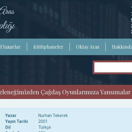
i Yazarlar
Kütüphaneler
Oktay Aras
Hakkınd
Geleneğimizden Çağdaş Oyunlarımıza Yansımalar
Yazar
:
Nurhan Tekerek
Yayın Tarihi
:
2001
Dil
:
Türkçe