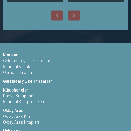
Kitaplar
Galatasaray Liseli Kitaplar
İstanbul Kitapları
Osmanlı Kitapları
Galatasary Liseli Yazarlar
Kütüphaneler
Dünya Kütüphaneleri
İstanbul Kütüphaneleri
Oktay Aras
Oktay Aras Kimdir?
Oktay Aras Kitapları