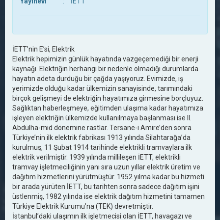
Yayınevi
:
İETT
İETT’nin E’si, Elektrik
Elektrik hepimizin günlük hayatında vazgeçemediği bir enerji
kaynağı. Elektriğin herhangi bir nedenle olmadığı durumlarda
hayatın adeta durduğu bir çağda yaşıyoruz. Evimizde, iş
yerimizde olduğu kadar ülkemizin sanayisinde, tarımındaki
birçok gelişmeyi de elektriğin hayatımıza girmesine borçluyuz.
Sağlıktan haberleşmeye, eğitimden ulaşıma kadar hayatımıza
işleyen elektriğin ülkemizde kullanılmaya başlanması ise II.
Abdülha-mid dönemine rastlar. Tersane-i Amire’den sonra
Türkiye’nin ilk elektrik fabrikası 1913 yılında Silahtarağa’da
kurulmuş, 11 Şubat 1914 tarihinde elektrikli tramvaylara ilk
elektrik verilmiştir. 1939 yılında millileşen İETT, elektrikli
tramvay işletmeciliğinin yanı sıra uzun yıllar elektrik üretim ve
dağıtım hizmetlerini yürütmüştür. 1952 yılma kadar bu hizmeti
bir arada yürüten İETT, bu tarihten sonra sadece dağıtım işini
üstlenmiş, 1982 yılında ise elektrik dağıtım hizmetini tamamen
Türkiye Elektrik Kurumu’na (TEK) devretmiştir.
İstanbul’daki ulaşımın ilk işletmecisi olan İETT, havagazı ve