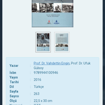
Prof. Dr. Vahdettin Engin
, Prof. Dr. Ufuk
Yazar
:
Gülsoy
İsbn
:
9789944100946
Yayın
:
2016
Tarihi
Dil
:
Türkçe
Sayfa
:
263
Sayısı
Ölçü
:
22,5 x 30 cm