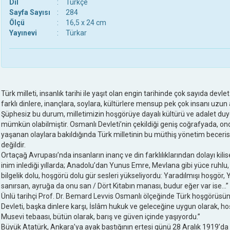
Dil
:
Türkçe
Sayfa Sayısı
:
284
Ölçü
:
16,5 x 24 cm
Yayınevi
:
Türkar
Türk milleti, insanlık tarihi ile yaşıt olan engin tarihinde çok sayıda devl
farklı dinlere, inançlara, soylara, kültürlere mensup pek çok insanı uzun 
Şüphesiz bu durum, milletimizin hoşgörüye dayalı kültürü ve adalet duy
mümkün olabilmiştir. Osmanlı Devleti’nin çekildiği geniş coğrafyada,
yaşanan olaylara bakıldığında Türk milletinin bu müthiş yönetim bec
değildir.
Ortaçağ Avrupası’nda insanların inanç ve din farklılıklarından dolayı kil
inim inlediği yıllarda; Anadolu’dan Yunus Emre, Mevlana gibi yüce ruhlu, 
bilgelik dolu, hoşgörü dolu gür sesleri yükseliyordu: Yaradılmışı hoşgör, 
sanırsan, ayruğa da onu san / Dört Kitabın manası, budur eğer var ise...”
Ünlü tarihçi Prof. Dr. Bemard Levvis Osmanlı ölçeğinde Türk hoşgörüsünü
Devleti, başka dinlere karşı, İslâm hukuk ve geleceğine uygun olarak, hoşg
Musevi tebaası, bütün olarak, barış ve güven içinde yaşıyordu.”
Büyük Atatürk, Ankara’ya ayak bastığının ertesi günü 28 Aralık 1919’da