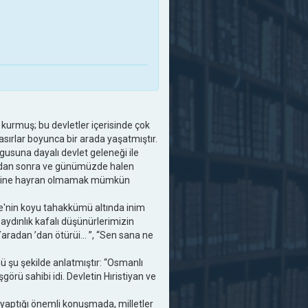
et kurmuş; bu devletler içerisinde çok
asırlar boyunca bir arada yaşatmıştır.
gusuna dayalı devlet geleneği ile
 ondan sonra ve günümüzde halen
erisine hayran olmamak mümkün
ise'nin koyu tahakkümü altında inim
aydınlık kafalı düşünürlerimizin
Yaradan ’dan ötürüi... ”, “Sen sana ne
 şu şekilde anlatmıştır: “Osmanlı
örü sahibi idi. Devletin Hıristiyan ve
 yaptığı önemli konuşmada, milletler