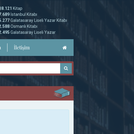
18.121
Kitap
7.689
İstanbul Kitabı
5.277
Galatasaray Liseli Yazar Kitabı
2.588
Osmanlı Kitabı
2.495
Galatasaray Liseli Yazar
a
İletişim