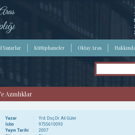
i Yazarlar
Kütüphaneler
Oktay Aras
Hakkınd
e Azınlıklar
Yazar
:
Yrd. Doç.Dr. Ali Güler
İsbn
:
9755610093
Yayın Tarihi
:
2007