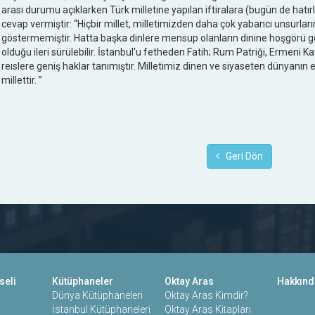
arası durumu açıklarken Türk milletine yapılan iftiralara (bugün de hatı
cevap vermiştir: “Hiçbir millet, milletimizden daha çok yabancı unsurlar
göstermemiştir. Hatta başka dinlere mensup olanların dinine hoşgörü gö
olduğu ileri sürülebilir. İstanbul'u fetheden Fatih; Rum Patriği, Ermeni Ka
reıslere geniş haklar tanımıştır. Milletimiz dinen ve siyaseten dünyanı
millettir. ”
Geri Dön
seli
Kütüphaneler
Oktay Aras
Hakkınd
Dünya Kütüphaneleri
Oktay Aras Kimdir?
İstanbul Kütüphaneleri
Oktay Aras Kitapları