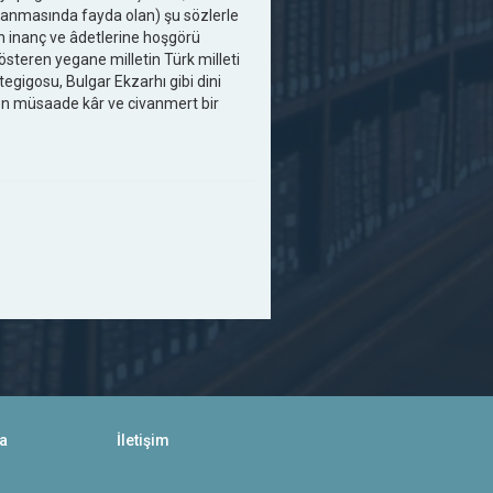
rlanmasında fayda olan) şu sözlerle
ın inanç ve âdetlerine hoşgörü
steren yegane milletin Türk milleti
tegigosu, Bulgar Ekzarhı gibi dini
n en müsaade kâr ve civanmert bir
a
İletişim