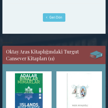
Geri Dön
******
Oktay Aras Kitaplığındaki Turgut
Cansever Kitapları (11)