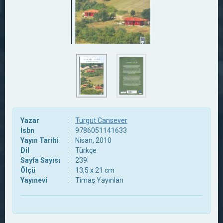
Yazar
:
Turgut Cansever
İsbn
:
9786051141633
Yayın Tarihi
:
Nisan, 2010
Dil
:
Türkçe
Sayfa Sayısı
:
239
Ölçü
:
13,5 x 21 cm
Yayınevi
:
Timaş Yayınları