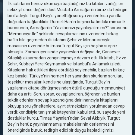
İlk satırlarını henüz okumaya başladığınız bu kitabın varlığı, on
sekiz yıl önce değerli dost Mustafa Armağan'ın biraz da tedirgin
bir ifadeyle Turgut Bey'e yönelttiği soruya verilen kısa yanıtla
doğrudan bağlantılıdır. Rumeli Han'ın beşinci katındaki mimarlık
bürosunda, Armağan'ın "Yazılarınızı yayınlayalım mı?" sorusunu
"Memnuniyetle" şeklinde cevaplamasının üzerinden birkaç
hafta bile geçmeden ilk kitabını Şehir ve Mimari ismiyle
masasının üzerinde bulması Turgut Bey için hoş bir sürpriz
olmuştu. Zaman içerisinde yayınevleri değişse de, Cansever
Kitaplığı aksamadan zenginleşmeye devam etti. İlk kitabı, Ev ve
Şehir, Kubbeyi Yere Koymamak ve İstanbul'u Anlamak izledi.
Kitapların hak ettikleri ilgiyi gördüğü söylenebilir; bazıları birkaç
kez basıldı. Türkiye'nin hemen her yanından okurların soruları,
teşekkür mesajları kendisine ulaştığında, Turgut Bey'in
yazılarının kitaba dönüşmesinden ötürü duyduğu memnuniyet
daha da arttı. Soru soran, cevaplandıran, öğrenen ve bunları
takdir edenlerin sevap kazandığına dair inancıyla kitaplarını
okuyup soru yöneltenlere, ayırt etmeksizin, yorulmadan cevap
verdi; kendisiyle tanışmak isteyenleri kabul etti, bu sayede yeni
dostluklar kurdu. Timaş Yayınları'ndan Seval Akbıyık, Turgut
Bey'in henüz yayınlanmamış makalelerinin derlenmesini
önerdiğinde buruk, tedirgin edici bir duygu kapladı içimizi.