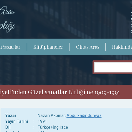
i Yazarlar
Kütüphaneler
Oktay Aras
Hakkınd
eti'nden Güzel sanatlar Birliği'ne 1909-1991
Yazar
:
Nazan Akpınar,
Abdülkadir Günyaz
Yayın Tarihi
:
1991
Dil
:
Türkçe+İngilizce