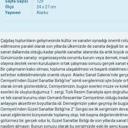
Sayfa Sayısı
:
129
Ölçü
:
24 x 27 cm
Yayınevi
:
Alarko
Çağdaş toplumların gelişmesinde kültür ve sanatın oynadığı önemli rol
edilmesine paralel olarak son yıllarda ülkemizde de sanata değişik bir a
sanat dallarında olduğu kadar plastik sanatlar alanında da artık büyük o
Günümüzde sanatçı: organizasyonla sorumlu kurum veya dernek; maddi o
olayına destek veren kuruluşların ortak çalışması sonucu gerçek sanat etkin
Bir çalışmanın kalıcı olması; topluma ulaşabilmesi ve başarılı olabilmesi i
seferber edilebilmeleriyle orantılı oluyor. Alarko Sanat Galerisi'nde ge
Cemiyeti'nden Güzel Sanatlar Birliği'ne" isimli sergilerimizi işte böyle o
olarak örnek gösterebiliriz, Cemiyetimizin, bugün eserleri müze ve kole
eserleri ile oluşturduğumuz 1. sergi; Türk Resim Sanatıyla aynı doğrult
ve tek sanat kurumu olan Osmanlı Ressamlar Cemiyetinin olduğu kada
anlayışını aksettiren boyutlarda idi. Derneğimizin yakın geçmişi ile b
Cemiyeti'nden Güzel Sanatlar Birliği'ne 2" Sergisi ise ilk sergimizin deva
sanat eğilimlerini bünyesinde toplamış olup; tek başına değerlendirilm
götürmez bir gerçek odur ki, Güzel Sanatlar Birliği de son yıllarda sana
nasibini almasın. Bunun sonucu olarak bu sergimizde eski ile genç kuşağ