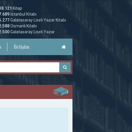
18.121
Kitap
7.689
İstanbul Kitabı
5.277
Galatasaray Liseli Yazar Kitabı
2.588
Osmanlı Kitabı
2.500
Galatasaray Liseli Yazar
a
İletişim