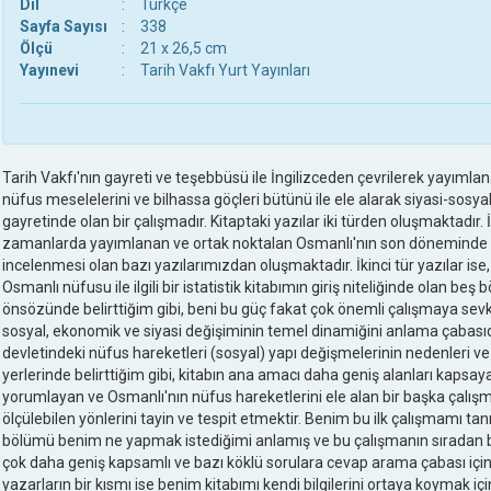
Dil
:
Türkçe
Sayfa Sayısı
:
338
Ölçü
:
21 x 26,5 cm
Yayınevi
:
Tarih Vakfı Yurt Yayınları
Tarih Vakfı'nın gayreti ve teşebbüsü ile İngilizceden çevrilerek yayımlan
nüfus meselelerini ve bilhassa göçleri bütünü ile ele alarak siyasi-sos
gayretinde olan bir çalışmadır. Kitaptaki yazılar iki türden oluşmaktadır. İlk
zamanlarda yayımlanan ve ortak noktalan Osmanlı'nın son döneminde 
incelenmesi olan bazı yazılarımızdan oluşmaktadır. İkinci tür yazılar is
Osmanlı nüfusu ile ilgili bir istatistik kitabımın giriş niteliğinde olan be
önsözünde belirttiğim gibi, beni bu güç fakat çok önemli çalışmaya sev
sosyal, ekonomik ve siyasi değişiminin temel dinamiğini anlama çabasıd
devletindeki nüfus hareketleri (sosyal) yapı değişmelerinin nedenleri ve so
yerlerinde belirttiğim gibi, kitabın ana amacı daha geniş alanları kapsaya
yorumlayan ve Osmanlı'nın nüfus hareketlerini ele alan bir başka çalışman
ölçülebilen yönlerini tayin ve tespit etmektir. Benim bu ilk çalışmamı ta
bölümü benim ne yapmak istediğimi anlamış ve bu çalışmanın sıradan b
çok daha geniş kapsamlı ve bazı köklü sorulara cevap arama çabası iç
yazarların bir kısmı ise benim kitabımı kendi bilgilerini ortaya koymak içi