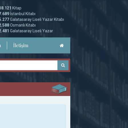
18.121
Kitap
7.689
İstanbul Kitabı
5.277
Galatasaray Liseli Yazar Kitabı
2.588
Osmanlı Kitabı
2.481
Galatasaray Liseli Yazar
a
İletişim