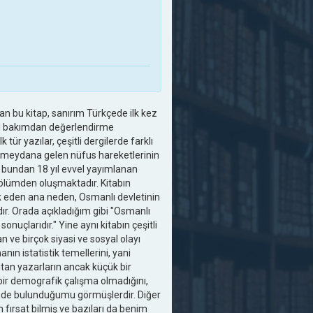
an bu kitap, sanırım Türkçede ilk kez
yal bakımdan değerlendirme
 tür yazılar, çeşitli dergilerde farklı
meydana gelen nüfus hareketlerinin
e, bundan 18 yıl evvel yayımlanan
ş bölümden oluşmaktadır. Kitabın
k eden ana neden, Osmanlı devletinin
ır. Orada açıkladığım gibi "Osmanlı
nuçlarıdır." Yine aynı kitabın çeşitli
n ve birçok siyasi ve sosyal olayı
ın istatistik temellerini, yani
nıtan yazarların ancak küçük bir
ir demografik çalışma olmadığını,
inde bulunduğumu görmüşlerdir. Diğer
n fırsat bilmiş ve bazıları da benim