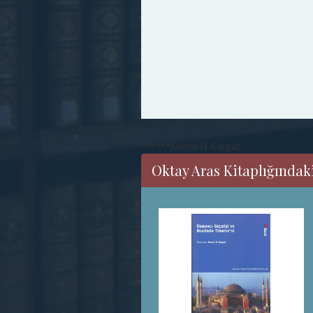
******Kemal H. Karpat
Oktay Aras Kitaplığındaki