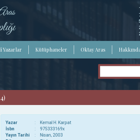
i Yazarlar
Kütüphaneler
Oktay Aras
Hakkınd
4)
Yazar
:
Kemal H. Karpat
İsbn
:
975333169x
Yayın Tarihi
:
Nisan, 2003