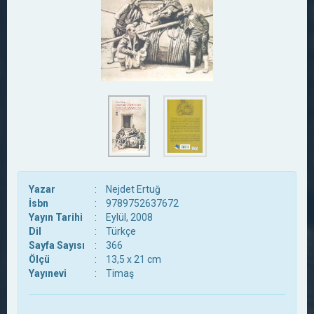
Yazar
:
Nejdet Ertuğ
İsbn
:
9789752637672
Yayın Tarihi
:
Eylül, 2008
Dil
:
Türkçe
Sayfa Sayısı
:
366
Ölçü
:
13,5 x 21 cm
Yayınevi
:
Timaş