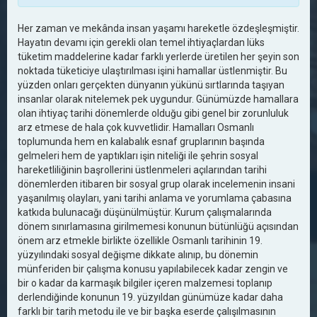
Her zaman ve mekânda insan yaşamı hareketle özdeşleşmiştir.
Hayatın devamı için gerekli olan temel ihtiyaçlardan lüks
tüketim maddelerine kadar farklı yerlerde üretilen her şeyin son
noktada tüketiciye ulaştırılması işini hamallar üstlenmiştir. Bu
yüzden onları gerçekten dünyanın yükünü sırtlarında taşıyan
insanlar olarak nitelemek pek uygundur. Günümüzde hamallara
olan ihtiyaç tarihi dönemlerde olduğu gibi genel bir zorunluluk
arz etmese de hala çok kuvvetlidir. Hamalları Osmanlı
toplumunda hem en kalabalık esnaf gruplarının başında
gelmeleri hem de yaptıkları işin niteliği ile şehrin sosyal
hareketliliğinin başrollerini üstlenmeleri açılarından tarihi
dönemlerden itibaren bir sosyal grup olarak incelemenin insani
yaşanılmış olayları, yani tarihi anlama ve yorumlama çabasına
katkıda bulunacağı düşünülmüştür. Kurum çalışmalarında
dönem sınırlamasına girilmemesi konunun bütünlüğü açısından
önem arz etmekle birlikte özellikle Osmanlı tarihinin 19.
yüzyılındaki sosyal değişme dikkate alınıp, bu dönemin
münferiden bir çalışma konusu yapılabilecek kadar zengin ve
bir o kadar da karmaşık bilgiler içeren malzemesi toplanıp
derlendiğinde konunun 19. yüzyıldan günümüze kadar daha
farklı bir tarih metodu ile ve bir başka eserde çalışılmasının