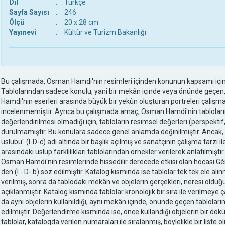
Dil
:
Türkçe
Sayfa Sayısı
:
246
Ölçü
:
20 x 28 cm
Yayınevi
:
Kültür ve Turizm Bakanlığı
Bu çalışmada, Osman Hamdi'nin resimleri içinden konunun kapsamı içine 
Tablolarından sadece konulu, yani bir mekân içinde veya önünde geçen, f
Hamdi'nin eserleri arasında büyük bir yekûn oluşturan portreleri çalı
incelenmemiştir. Ayrıca bu çalışmada amaç, Osman Hamdi'nin tabloları
değerlendirilmesi olmadığı için, tabloların resimsel değerleri (perspektif,
durulmamıştır. Bu konulara sadece genel anlamda değinilmiştir. Ancak
üslubu" (I-D-c) adı altında bir başlık açılmış ve sanatçının çalışma tarzı 
arasındaki üslup farklılıkları tablolarından örnekler verilerek anlatılmıştı
Osman Hamdi'nin resimlerinde hissedilir derecede etkisi olan hocası Gér
den (I - D- b) söz edilmiştir. Katalog kısmında ise tablolar tek tek ele alın
verilmiş, sonra da tablodaki mekân ve objelerin gerçekleri, neresi olduğ
açıklanmıştır. Katalog kısmında tablolar kronolojik bir sıra ile verilmeye ç
da aynı objelerin kullanıldığı, aynı mekân içinde, önünde geçen tabloları
edilmiştir. Değerlendirme kısmında ise, önce kullandığı objelerin bir dök
tablolar, katalogda verilen numaraları ile sıralanmış, böylelikle bir liste