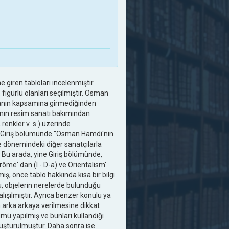
giren tabloları incelenmiştir.
igürlü olanları seçilmiştir. Osman
şmanın kapsamına girmediğinden
nın resim sanatı bakımından
 renkler v .s.) üzerinde
, Giriş bölümünde "Osman Hamdi'nin
ile dönemindeki diğer sanatçılarla
r. Bu arada, yine Giriş bölümünde,
ôme' dan (I - D-a) ve Orientalism'
mış, önce tablo hakkında kısa bir bilgi
u, objelerin nerelerde bulunduğu
alışılmıştır. Ayrıca benzer konulu ya
n arka arkaya verilmesine dikkat
ümü yapılmış ve bunları kullandığı
 oluşturulmuştur. Daha sonra ise