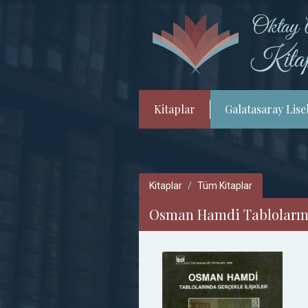
Kitaplar
Galatasaray Lisel
Kitaplar
Tüm Kitaplar
Osman Hamdi Tablolarınd