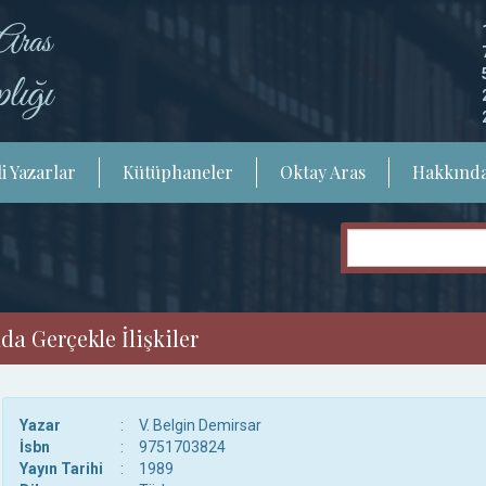
i Yazarlar
Kütüphaneler
Oktay Aras
Hakkınd
a Gerçekle İlişkiler
Yazar
:
V. Belgin Demirsar
İsbn
:
9751703824
Yayın Tarihi
:
1989