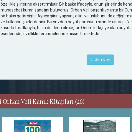
özellikle şiirlerine aksettirmiştir. Bir başka ifadeyle, onun şiirlerinde ken
münasebet kuran sanatını buluyoruz. Orhan Veli başarılı ve usta bir Cumhu
bir bakış getirmiştir. Ayrıca şiirin yapısını, dilini ve üslubunu da değiştirmi
ve kullanan şairlerdendir. Bu yüzden hayat görüşünü şiirinde ustaca ifad
kusurlu taraflarıyla, tesiri de derin olmuştur. Onun Türkçeye olan büyük s
eserlerinde, özellikle tercümelerinde hissedilmektedir…
Geri Dön
 Orhan Veli Kanık Kitapları (26)