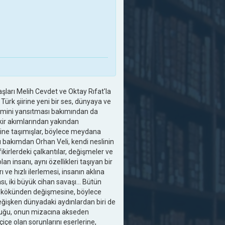
aşları Melih Cevdet ve Oktay Rıfat'la
 Türk şiirine yeni bir ses, dünyaya ve
temini yansıtması bakımından da
ikir akımlarından yakından
tine taşımışlar, böylece meydana
Bu bakımdan Orhan Veli, kendi neslinin
 fikirlerdeki çalkantılar, değişmeler ve
lan insanı, aynı özellikleri taşıyan bir
 ve hızlı ilerlemesi, insanın aklına
sı, iki büyük cihan savaşı... Bütün
rın kökünden değişmesine, böylece
 değişken dünyadaki aydınlardan biri de
oşluğu, onun mizacına akseden
içiçe olan sorunlarını eserlerine,