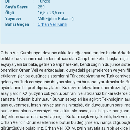
Dil
:
Türkçe
Sayfa Sayısı
:
259
Ölçü
:
16,5 x 23,5 cm
Yayınevi
:
Milli Eğitim Bakanlığı
Bahsi Geçen
:
Orhan Veli Kanık
Orhan Veli Cumhuriyet devrinin dikkate değer şairlerinden biridir. Arkad
birlikte Türk şiirinin mühim bir safhası olan Garip hareketini başlatmıştır.
eşyaya yeni bir bakış getiren Garip hareketi, kendi çağının düşünce sis
önemlidir. Orhan Veli ve arkadaşları, dünyadaki gelişmelerden ve yeni f
etkilenmişler, bu düşünce sistemlerini Türk edebiyatına ve Türk cemiye
gelen yeni Türk cemiyetinin ihtiyacı olan yeni bir sanat yaratmışlardır. 
aydınlarının bir prototipi sayılabilir. Bu devir edebiyatının önemli özelliği,
arayışlardır. XX. yüzyılın çok yönlü, buhranlı ve istikrarsız bir karakterde o
sanatta ifadesini bulmuştur. Bunun sebepleri ise açıktır: Teknolojinin aşırı
aşırı güvenmesi, insan ihtiyaçlarının sınırsızlığı, din duygusunun sarsılma
bunlar insanların ve cemiyetlerin altüst olmasına, eski bilgi ve inançla
değerlerin sarsılmasına yol açmıştır. Bu karmaşık ve çalkantılı, hızlı ve
Orhan Veli'dir. Onun eserlerinde, bütün bu değişmeleri, inançsızlığı, b
görüntüsüyle bulabiliriz. Orhan Veli, XX. yüzyılın hayatla aşırı bir şekilde 