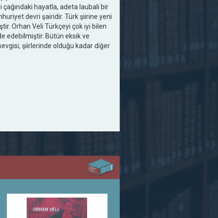
di çağındaki hayatla, adeta laubali bir
riyet devri şairidir. Türk şiirine yeni
ştir. Orhan Veli Türkçeyi çok iyi bilen
e edebilmiştir. Bütün eksik ve
evgisi, şiirlerinde olduğu kadar diğer