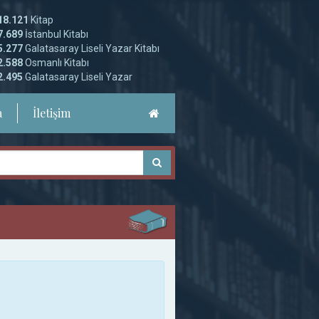
18.121
Kitap
7.689
İstanbul Kitabı
5.277
Galatasaray Liseli Yazar Kitabı
2.588
Osmanlı Kitabı
2.495
Galatasaray Liseli Yazar
a
İletişim