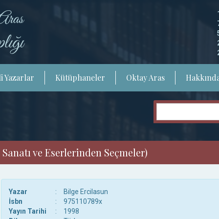
i Yazarlar
Kütüphaneler
Oktay Aras
Hakkınd
 Sanatı ve Eserlerinden Seçmeler)
Yazar
:
Bilge Ercilasun
İsbn
:
975110789x
Yayın Tarihi
:
1998