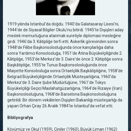
1919 yılında İstanbul'da doğdu. 1940'da Galatasaray Lisesi'ni,
1944'de de Siyasal Bilgiler Okulu'nu bitirdi. 1945'te Dışişleri aday
meslek memurluğuna atanmak suretiyle diplomasi mesleğine
girdi. 1946'da 3. Kâtipliğe terfi etti. Askerlik görevinden sonra
1948'de Filibe Başkonsolosluğunda önce kançılarlığa daha
sonra Yardımcı Konsolosluğa, 1951'de Atina Büyükelçiliğinde 2.
Kâtipliğe, 1953'de Merkez'de 3. Daire'de önce 2. Kâtipliğe sonra
Başkâtipliğe, 1955'te Tunus Başkonsolosluğunda önce
Maiyette Konsolosluğa sonra Ortaelçilik Başkâtipliğine, 1958'de
Belgrad Büyükelçiliğinde Ortaelçilik Müsteşarlığına, 1960'da
Merkez'de 3. Daire Şube Müdürlüğüne, 1961'de Tokyo
Büyükelçiliği Geçici Maslahatgüzarlığına, 1964'de Rızaiye (İran)
Başkonsolosluğuna, 1968'de Barselona Başkonsolosluğuna
getirildi. Bir dönem vekâleten Dışişleri Bakanlığı müsteşarlığı da
yapan Orhan Çıray 26 Aralık 1984'te İstanbul'da vefat etti.
Bibliyografya
Köyümüz ve Okul (1959), Çiniler (1960), Büyük Liman (1962)