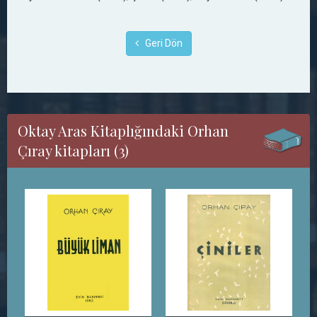
Geri Dön
Oktay Aras Kitaplığındaki Orhan
Çıray kitapları (3)