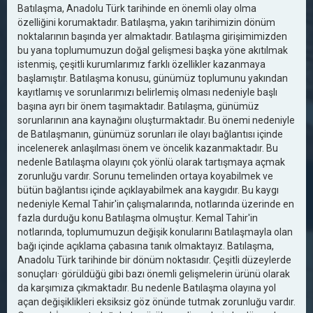
Batılaşma, Anadolu Türk tarihinde en önemli olay olma
özelliğini korumaktadır. Batılaşma, yakın tarihimizin dönüm
noktalarının başında yer almaktadır. Batılaşma girişimimizden
bu yana toplumumuzun doğal gelişmesi başka yöne akıtılmak
istenmiş, çeşitli kurumlarımız farklı özellikler kazanmaya
başlamıştır. Batılaşma konusu, günümüz toplumunu yakından
kayıtlamış ve sorunlarımızı belirlemiş olması nedeniyle başlı
başına ayrı bir önem taşımaktadır. Batılaşma, günümüz
sorunlarının ana kaynağını oluşturmaktadır. Bu önemi nedeniyle
de Batılaşmanın, günümüz sorunları ile olayı bağlantısı içinde
incelenerek anlaşılması önem ve öncelik kazanmaktadır. Bu
nedenle Batılaşma olayını çok yönlü olarak tartışmaya açmak
zorunluğu vardır. Sorunu temelinden ortaya koyabilmek ve
bütün bağlantısı içinde açıklayabilmek ana kaygıdır. Bu kaygı
nedeniyle Kemal Tahir'in çalışmalarında, notlarında üzerinde en
fazla durduğu konu Batılaşma olmuştur. Kemal Tahir'in
notlarında, toplumumuzun değişik konularını Batılaşmayla olan
bağı içinde açıklama çabasına tanık olmaktayız. Batılaşma,
Anadolu Türk tarihinde bir dönüm noktasıdır. Çeşitli düzeylerde
sonuçları· görüldüğü gibi bazı önemli gelişmelerin ürünü olarak
da karşımıza çıkmaktadır. Bu nedenle Batılaşma olayına yol
açan değişiklikleri eksiksiz göz önünde tutmak zorunluğu vardır.