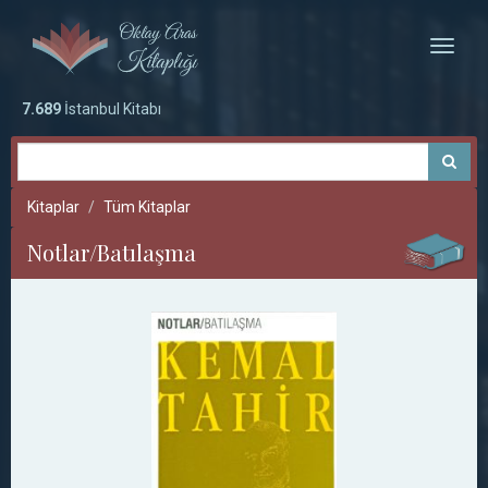
Toggle
naviga
7.689
İstanbul Kitabı
Kitaplar
Tüm Kitaplar
Notlar/Batılaşma