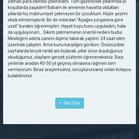
zaman para sıkıntısı çekmedim. Tüm gazetecilik yıllarımda iyi
koşullarda yaşadım! Babam ile annemin hayatta oldukları
yıllarda hiç mahrumiyet çekmeyen bir çocuktum. Hiçbir şeyimi
eksik etmemişlerdi. Bir de onlardan "Ayağını yorganına göre
uzat" kuralını öğrenmiştim. Hayat boyu bunu uyguladım, hala
da uyguluyorum... Sıkıntı çekmemenin önemli nedeni budur.
Mesleğimi adeta canımı dişime takarak yaptım. 24 saat islim
üzerinde çalıştım. Ama bunu karşılığını gördüm. Önünüzdeki
sayfalarda birçok renkli anı bulacak, yıllar önce duyduğunuz
okuduğunuz, olayların gerçek yüzlerini öğreneceksiniz. Bazı
yerlerde aradan 40-50 yıl geçmiş olmasına rağmen isim
vermiyorum. Biraz araştırırsanız, soruşturursanız onları kolayca
bulabilirsiniz.
Geri Dön
******Yılmaz Çetiner