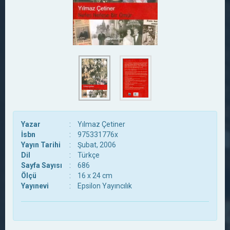
Yazar
:
Yılmaz Çetiner
İsbn
:
975331776x
Yayın Tarihi
:
Şubat, 2006
Dil
:
Türkçe
Sayfa Sayısı
:
686
Ölçü
:
16 x 24 cm
Yayınevi
:
Epsilon Yayıncılık