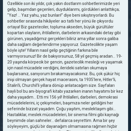
Özellikle son iki yıldır, çok yakın dostlarım sohbetlerimizde yeri
gelip, başımdan geçenleri, duyduklarımı, gördükleri anlattıkça;
"Yaz! ... Yaz yahu, yaz bunları!" diye beni sıkıştırıyorlardı. Bu
sohbetler sırasında hikâyeler acı tatlı her yönü ile çıkıyordu
ortaya! Biz gazeteciler, topluma akseden, büyük gürültüler
kopartan olayların, ihtilallerin, darbelerin arkasındaki detay gibi
görünen, yaşadığımız gerçekleri biliriz ama yıllar sonra galiba
daha sağlam değerlendirme yapıyoruz. Gazetecilikte yaşam
böyle işte! Yılların nasıl gelip geçtiğinin farkına bile
varmıyorsunuz! Bir de bakıyorsunuz, 58 yıl geçmiş aradan... 19-
20 yaşında körpecik bir gencin, gazetecilik mesleği ve yaşamak
için nasıl mücadele verdiğini, ilerideki satırları okumaya
başlarsanız, sanıyorum bırakamayacaksınız. Bu, çok şükür hiç
inişi olmayan gerçek hayat macerasını, ta 1935'lere, Hitler'li,
Stalin'li, Churchil'li yıllara dönüp anlatacağım size. Sayfaları
hayli bol bu anı-biyografi kitabı yazarken inanın hayatımı bir kez
daha yaşadım... Etti mi 156 yıl! İhtilalleri, darbeleri, demokrasi
mücadelelerini, iç çekişmeleri, başımıza neler geldiğini her
seferinde bizzat yaşadım. Çoğu yaşıtım, meslektaşım gibi...
Hastalıklar, meslek mücadeleleri, bir sinema filmi gibi kaynağı
beynimde olan sahneler... defalarca seyrettim. Ama bir şey
söyleyeyim, güçlü bir dayanağım olmamasına rağmen hiçbir