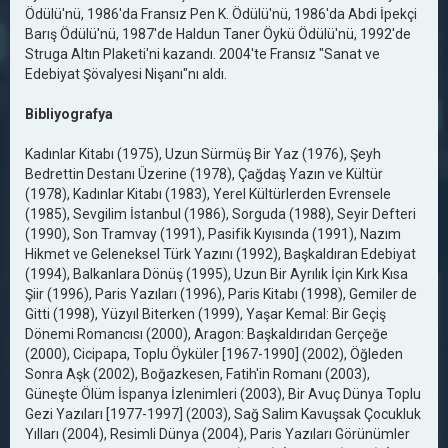
Ödülü'nü, 1986'da Fransız Pen K. Ödülü'nü, 1986'da Abdi İpekçi
Barış Ödülü'nü, 1987'de Haldun Taner Öykü Ödülü'nü, 1992'de
Struga Altın Plaketi'ni kazandı. 2004'te Fransız "Sanat ve
Edebiyat Şövalyesi Nişanı"nı aldı.
Bibliyografya
Kadınlar Kitabı (1975), Uzun Sürmüş Bir Yaz (1976), Şeyh
Bedrettin Destanı Üzerine (1978), Çağdaş Yazın ve Kültür
(1978), Kadınlar Kitabı (1983), Yerel Kültürlerden Evrensele
(1985), Sevgilim İstanbul (1986), Sorguda (1988), Seyir Defteri
(1990), Son Tramvay (1991), Pasifik Kıyısında (1991), Nazım
Hikmet ve Geleneksel Türk Yazını (1992), Başkaldıran Edebiyat
(1994), Balkanlara Dönüş (1995), Uzun Bir Ayrılık İçin Kırk Kısa
Şiir (1996), Paris Yazıları (1996), Paris Kitabı (1998), Gemiler de
Gitti (1998), Yüzyıl Biterken (1999), Yaşar Kemal: Bir Geçiş
Dönemi Romancısı (2000), Aragon: Başkaldırıdan Gerçeğe
(2000), Cicipapa, Toplu Öyküler [1967-1990] (2002), Öğleden
Sonra Aşk (2002), Boğazkesen, Fatih'in Romanı (2003),
Güneşte Ölüm İspanya İzlenimleri (2003), Bir Avuç Dünya Toplu
Gezi Yazıları [1977-1997] (2003), Sağ Salim Kavuşsak Çocukluk
Yılları (2004), Resimli Dünya (2004), Paris Yazıları Görünümler