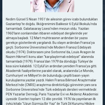
Nedim Gürsel 5 Nisan 1951'de ailesinin görev icabı bulundukları
Gaziantep'te doğdu. İlköğrenimini Balıkesir 6 Eylül İlkokulu'nda
tamamladı. Galatasaray Lisesi'nden mezun oldu. Yazıları
1960'ların sonlarından itibaren edebiyat dergilerinde yer
almaya başladı. 12 Mart muhtırasının ardından bir yazısı
gerekçe gösterilerek yargılandı. Bu olayın ardından Fransa'ya
geçti. Sorbonne Üniversitesi'nde Modern Fransız Edebiyatı
okudu (1974). Doktorasını yine Sorbonne'da, Louis Aragon ile
Nazım Hikmet'i konu alan "karşılaştırmalı edebiyat" alanında
tamamladı (1979). Fransa'dan 1979'da döndüğü Türkiye'de
kısa süre kalabildi. 12 Eylül'ün ardından yeniden Fransa'ya gitti.
Akademik faaliyetlerine paralel olarak, aralarında Le Monde,
Cumhuriyet ve Milliyet'in de bulunduğu çeşitli basın-yayın
kuruluşlarına yazılar yazdı. Halen Fransa Bilimsel Araştırmalar
Merkezi'nde (CNRS) araştırma direktörlüğü görevinin yanı sıra
Sorbonne Üniversitesi'nde Türk edebiyatı dersleri vermektedir.
PEN Yazarlar Derneği, Paris Yazarlar Evi ve Akdeniz Akademisi
üyesidir. Eserleri toplam 12 dile çevrildi. 1976'da yayınlanan ilk
öykü kitabı "Uzun Sürmüş Bir Yaz" ile Türk Dil Kurumu Hikâye