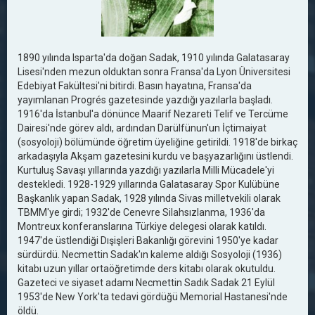
1890 yılında Isparta'da doğan Sadak, 1910 yılında Galatasaray
Lisesi'nden mezun olduktan sonra Fransa'da Lyon Üniversitesi
Edebiyat Fakültesi'ni bitirdi. Basın hayatına, Fransa'da
yayımlanan Progrés gazetesinde yazdığı yazılarla başladı.
1916'da İstanbul'a dönünce Maarif Nezareti Telif ve Tercüme
Dairesi'nde görev aldı, ardından Darülfünun'un İçtimaiyat
(sosyoloji) bölümünde öğretim üyeliğine getirildi. 1918'de birkaç
arkadaşıyla Akşam gazetesini kurdu ve başyazarlığını üstlendi.
Kurtuluş Savaşı yıllarında yazdığı yazılarla Milli Mücadele'yi
destekledi. 1928-1929 yıllarında Galatasaray Spor Kulübüne
Başkanlık yapan Sadak, 1928 yılında Sivas milletvekili olarak
TBMM'ye girdi; 1932'de Cenevre Silahsızlanma, 1936'da
Montreux konferanslarına Türkiye delegesi olarak katıldı.
1947'de üstlendiği Dışişleri Bakanlığı görevini 1950'ye kadar
sürdürdü. Necmettin Sadak'ın kaleme aldığı Sosyoloji (1936)
kitabı uzun yıllar ortaöğretimde ders kitabı olarak okutuldu.
Gazeteci ve siyaset adamı Necmettin Sadık Sadak 21 Eylül
1953'de New York'ta tedavi gördüğü Memorial Hastanesi'nde
öldü.