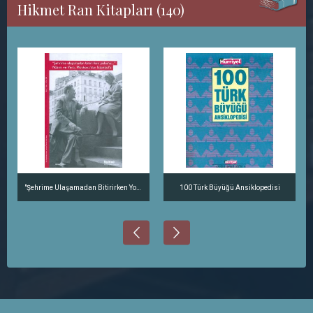
Hikmet Ran Kitapları (140)
"Şehrime Ulaşamadan Bitirirken Yolumu..." Nazım ve Vera, Moskova'dan İstanbul'a
100 Türk Büyüğü Ansiklopedisi