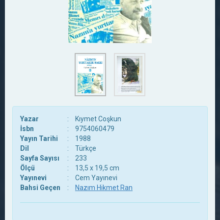
Yazar
:
Kıymet Coşkun
İsbn
:
9754060479
Yayın Tarihi
:
1988
Dil
:
Türkçe
Sayfa Sayısı
:
233
Ölçü
:
13,5 x 19,5 cm
Yayınevi
:
Cem Yayınevi
Bahsi Geçen
:
Nazım Hikmet Ran