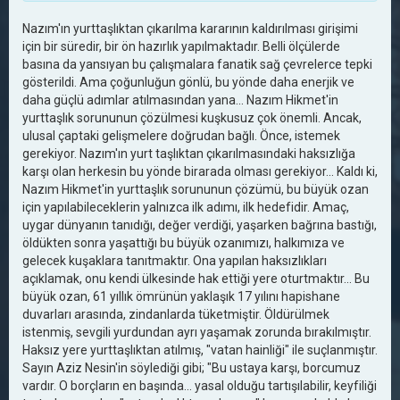
Nazım'ın yurttaşlıktan çıkarılma kararının kaldırılması girişimi
için bir süredir, bir ön hazırlık yapılmaktadır. Belli ölçülerde
basına da yansıyan bu çalışmalara fanatik sağ çevrelerce tepki
gösterildi. Ama çoğunluğun gönlü, bu yönde daha enerjik ve
daha güçlü adımlar atılmasından yana... Nazım Hikmet'in
yurttaşlık sorununun çözülmesi kuşkusuz çok önemli. Ancak,
ulusal çaptaki gelişmelere doğrudan bağlı. Önce, istemek
gerekiyor. Nazım'ın yurt taşlıktan çıkarılmasındaki haksızlığa
karşı olan herkesin bu yönde birarada olması gerekiyor... Kaldı ki,
Nazım Hikmet'in yurttaşlık sorununun çözümü, bu büyük ozan
için yapılabileceklerin yalnızca ilk adımı, ilk hedefidir. Amaç,
uygar dünyanın tanıdığı, değer verdiği, yaşarken bağrına bastığı,
öldükten sonra yaşattığı bu büyük ozanımızı, halkımıza ve
gelecek kuşaklara tanıtmaktır. Ona yapılan haksızlıkları
açıklamak, onu kendi ülkesinde hak ettiği yere oturtmaktır... Bu
büyük ozan, 61 yıllık ömrünün yaklaşık 17 yılını hapishane
duvarları arasında, zindanlarda tüketmiştir. Öldürülmek
istenmiş, sevgili yurdundan ayrı yaşamak zorunda bırakılmıştır.
Haksız yere yurttaşlıktan atılmış, "vatan hainliği" ile suçlanmıştır.
Sayın Aziz Nesin'in söylediği gibi; "Bu ustaya karşı, borcumuz
vardır. O borçların en başında... yasal olduğu tartışılabilir, keyfiliği