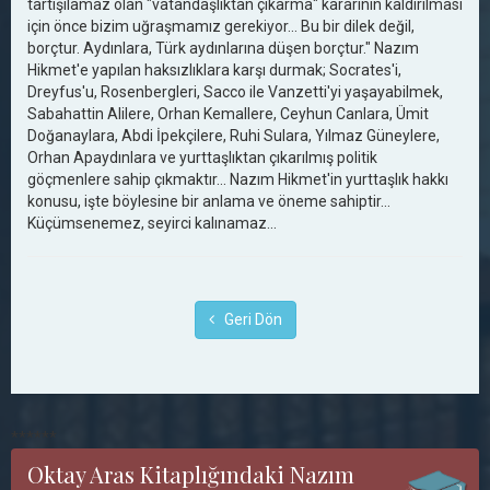
tartışılamaz olan "vatandaşlıktan çıkarma" kararının kaldırılması
için önce bizim uğraşmamız gerekiyor... Bu bir dilek değil,
borçtur. Aydınlara, Türk aydınlarına düşen borçtur." Nazım
Hikmet'e yapılan haksızlıklara karşı durmak; Socrates'i,
Dreyfus'u, Rosenbergleri, Sacco ile Vanzetti'yi yaşayabilmek,
Sabahattin Alilere, Orhan Kemallere, Ceyhun Canlara, Ümit
Doğanaylara, Abdi İpekçilere, Ruhi Sulara, Yılmaz Güneylere,
Orhan Apaydınlara ve yurttaşlıktan çıkarılmış politik
göçmenlere sahip çıkmaktır... Nazım Hikmet'in yurttaşlık hakkı
konusu, işte böylesine bir anlama ve öneme sahiptir...
Küçümsenemez, seyirci kalınamaz...
Geri Dön
******
Oktay Aras Kitaplığındaki Nazım