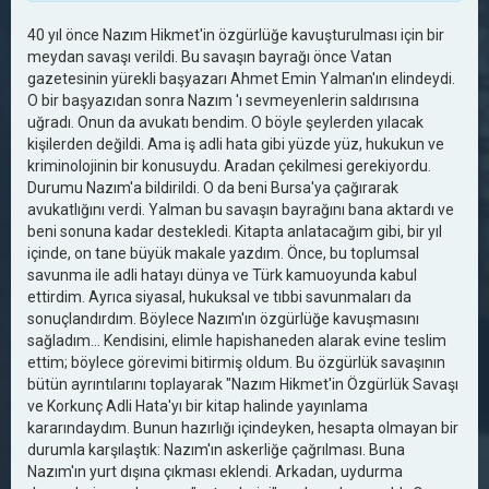
40 yıl önce Nazım Hikmet'in özgürlüğe kavuşturulması için bir
meydan savaşı verildi. Bu savaşın bayrağı önce Vatan
gazetesinin yürekli başyazarı Ahmet Emin Yalman'ın elindeydi.
O bir başyazıdan sonra Nazım 'ı sevmeyenlerin saldırısına
uğradı. Onun da avukatı bendim. O böyle şeylerden yılacak
kişilerden değildi. Ama iş adli hata gibi yüzde yüz, hukukun ve
kriminolojinin bir konusuydu. Aradan çekilmesi gerekiyordu.
Durumu Nazım'a bildirildi. O da beni Bursa'ya çağırarak
avukatlığını verdi. Yalman bu savaşın bayrağını bana aktardı ve
beni sonuna kadar destekledi. Kitapta anlatacağım gibi, bir yıl
içinde, on tane büyük makale yazdım. Önce, bu toplumsal
savunma ile adli hatayı dünya ve Türk kamuoyunda kabul
ettirdim. Ayrıca siyasal, hukuksal ve tıbbi savunmaları da
sonuçlandırdım. Böylece Nazım'ın özgürlüğe kavuşmasını
sağladım... Kendisini, elimle hapishaneden alarak evine teslim
ettim; böylece görevimi bitirmiş oldum. Bu özgürlük savaşının
bütün ayrıntılarını toplayarak "Nazım Hikmet'in Özgürlük Savaşı
ve Korkunç Adli Hata'yı bir kitap halinde yayınlama
kararındaydım. Bunun hazırlığı içindeyken, hesapta olmayan bir
durumla karşılaştık: Nazım'ın askerliğe çağrılması. Buna
Nazım'ın yurt dışına çıkması eklendi. Arkadan, uydurma