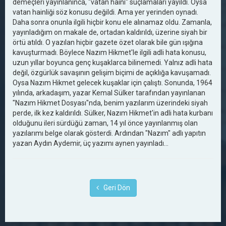
demeçleri yayınlanınca, "vatan haini" suçlamaları yayıldı. Oysa
vatan hainliği söz konusu değildi. Ama yer yerinden oynadı.
Daha sonra onunla ilgili hiçbir konu ele alınamaz oldu. Zamanla,
yayınladığım on makale de, ortadan kaldırıldı, üzerine siyah bir
örtü atıldı. O yazılan hiçbir gazete özet olarak bile gün ışığına
kavuşturmadı. Böylece Nazım Hikmet'le ilgili adli hata konusu,
uzun yıllar boyunca genç kuşaklarca bilinemedi. Yalnız adli hata
değil, özgürlük savaşının gelişim biçimi de açıklığa kavuşamadı.
Oysa Nazım Hikmet gelecek kuşaklar için çalıştı. Sonunda, 1964
yılında, arkadaşım, yazar Kemal Sülker tarafından yayınlanan
"Nazım Hikmet Dosyası"nda, benim yazılarım üzerindeki siyah
perde, ilk kez kaldırıldı. Sülker, Nazım Hikmet'in adli hata kurbanı
olduğunu ileri sürdüğü zaman, 14 yıl önce yayınlanmış olan
yazılarımı belge olarak gösterdi. Ardından "Nazım" adlı yapıtın
yazan Aydın Aydemir, üç yazımı aynen yayınladı...
Geri Dön