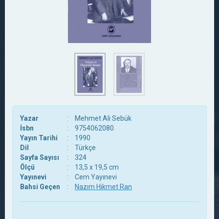
Yazar
:
Mehmet Ali Sebük
İsbn
:
9754062080
Yayın Tarihi
:
1990
Dil
:
Türkçe
Sayfa Sayısı
:
324
Ölçü
:
13,5 x 19,5 cm
Yayınevi
:
Cem Yayınevi
Bahsi Geçen
:
Nazım Hikmet Ran