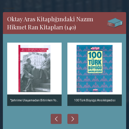
******
Oktay Aras Kitaplığındaki Nazım
Hikmet Ran Kitapları (140)
"Şehrime Ulaşamadan Bitirirken Yolumu..." Nazım ve Vera, Moskova'dan İstanbul'a
100 Türk Büyüğü Ansiklopedisi