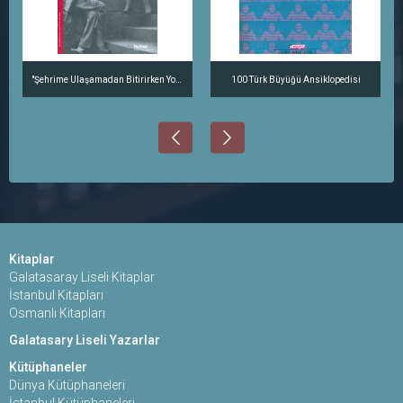
"Şehrime Ulaşamadan Bitirirken Yolumu..." Nazım ve Vera, Moskova'dan İstanbul'a
100 Türk Büyüğü Ansiklopedisi
Kitaplar
Galatasaray Liseli Kitaplar
İstanbul Kitapları
Osmanlı Kitapları
Galatasary Liseli Yazarlar
Kütüphaneler
Dünya Kütüphaneleri