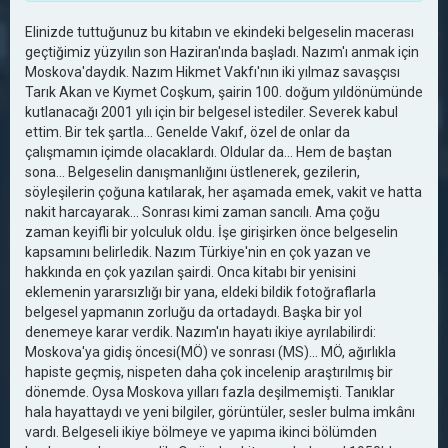
Elinizde tuttuğunuz bu kitabın ve ekindeki belgeselin macerası
geçtiğimiz yüzyılın son Haziran'ında başladı. Nazım'ı anmak için
Moskova'daydık. Nazım Hikmet Vakfı'nın iki yılmaz savaşçısı
Tarık Akan ve Kıymet Coşkum, şairin 100. doğum yıldönümünde
kutlanacağı 2001 yılı için bir belgesel istediler. Severek kabul
ettim. Bir tek şartla... Genelde Vakıf, özel de onlar da
çalışmamın içimde olacaklardı. Oldular da... Hem de baştan
sona... Belgeselin danışmanlığını üstlenerek, gezilerin,
söyleşilerin çoğuna katılarak, her aşamada emek, vakit ve hatta
nakit harcayarak... Sonrası kimi zaman sancılı. Ama çoğu
zaman keyifli bir yolculuk oldu. İşe girişirken önce belgeselin
kapsamını belirledik. Nazım Türkiye'nin en çok yazan ve
hakkında en çok yazılan şairdi. Onca kitabı bir yenisini
eklemenin yararsızlığı bir yana, eldeki bildik fotoğraflarla
belgesel yapmanın zorluğu da ortadaydı. Başka bir yol
denemeye karar verdik. Nazım'ın hayatı ikiye ayrılabilirdi:
Moskova'ya gidiş öncesi(MÖ) ve sonrası (MS)... MÖ, ağırlıkla
hapiste geçmiş, nispeten daha çok incelenip araştırılmış bir
dönemde. Oysa Moskova yılları fazla deşilmemişti. Tanıklar
hala hayattaydı ve yeni bilgiler, görüntüler, sesler bulma imkânı
vardı. Belgeseli ikiye bölmeye ve yapıma ikinci bölümden