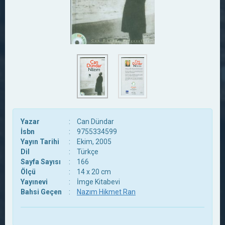
Yazar
:
Can Dündar
İsbn
:
9755334599
Yayın Tarihi
:
Ekim, 2005
Dil
:
Türkçe
Sayfa Sayısı
:
166
Ölçü
:
14 x 20 cm
Yayınevi
:
İmge Kitabevi
Bahsi Geçen
:
Nazım Hikmet Ran