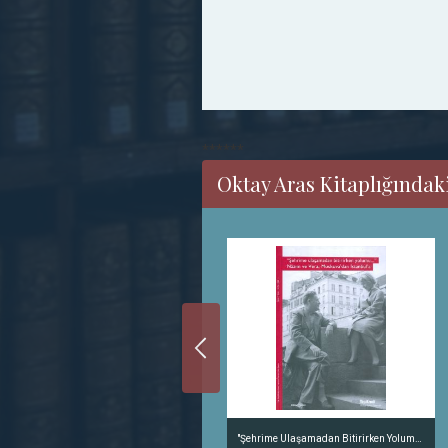
******
Oktay Aras Kitaplığındak
Yüzümde Nazım İzi Var - Nazım'ın Bursa'daki İnsanları
"Şehrime Ulaşamadan Bitirirken Yolumu..." Nazım ve Vera, Moskova'dan İstanbul'a