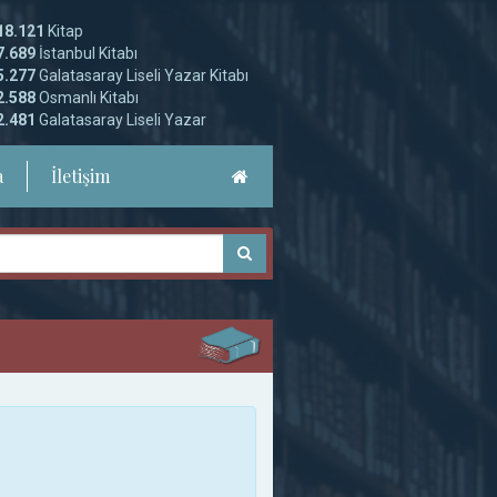
172
Kütüphane
92
Dünya Kütüphanesi
80
İstanbul Kütüphanesi
a
İletişim