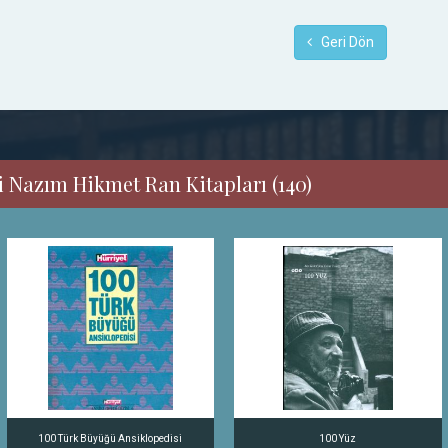
Geri Dön
i Nazım Hikmet Ran Kitapları (140)
100 Türk Büyüğü Ansiklopedisi
100 Yüz