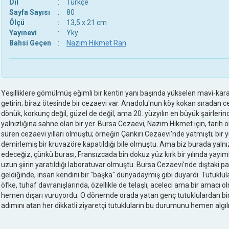
Dil
:
Türkçe
Sayfa Sayısı
:
80
Ölçü
:
13,5 x 21 cm
Yayınevi
:
Yky
Bahsi Geçen
:
Nazım Hikmet Ran
Yeşilliklere gömülmüş eğimli bir kentin yanı başında yükselen mavi-kar
getirin; biraz ötesinde bir cezaevi var. Anadolu'nun köy kokan sıradan c
dönük, korkunç değil, güzel de değil, ama 20. yüzyılın en büyük şairlerinde
yalnızlığına sahne olan bir yer. Bursa Cezaevi, Nazım Hikmet için, tari
süren cezaevi yılları olmuştu; örneğin Çankırı Cezaevi'nde yatmıştı; bi
demirlemiş bir kruvazöre kapatıldığı bile olmuştu. Ama biz burada yal
edeceğiz, çünkü burası, Fransızcada bin dokuz yüz kırk bir yılında yayıml
uzun şiirin yaratıldığı laboratuvar olmuştu. Bursa Cezaevi'nde dıştaki p
geldiğinde, insan kendini bir "başka" dünyadaymış gibi duyardı. Tutukluları
öfke, tuhaf davranışlarında, özellikle de telaşlı, aceleci ama bir amacı o
hemen dışarı vuruyordu. O dönemde orada yatan genç tutuklulardan bir
adımını atan her dikkatli ziyaretçi tutukluların bu durumunu hemen algıl