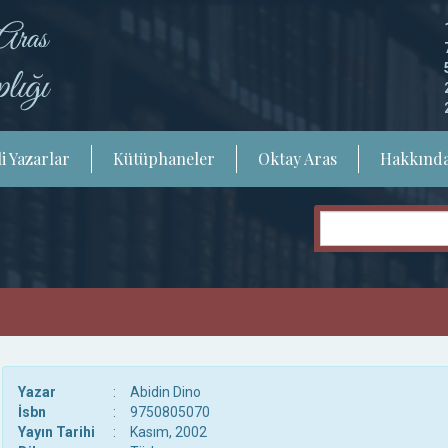
i Yazarlar
Kütüphaneler
Oktay Aras
Hakkınd
Yazar
:
Abidin Dino
İsbn
:
9750805070
Yayın Tarihi
:
Kasım, 2002