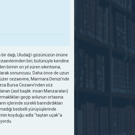
a bir dağı, Uludağ'ı gözünüzün önüne
ezaevlerinden biri; bütünüyle kendine
n birinin on yıl süren sıkıntısına,
h olarak sonuncusu. Daha önce de uzun
r yüzer cezaevine, Marmara Denizi'nde
nızca Bursa Cezaevi'nden söz
anan (asıl başlık: insan Manzaraları)
armaklıkları geçip avlunun ortasına
n içlerinde sürekli barındırdıkları
lmadığı besbelli yürüyüşlerinde
inin koyduğu adla "taştan uçak"a
ıyordu.