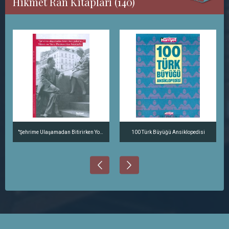
Hikmet Ran Kitapları (140)
"Şehrime Ulaşamadan Bitirirken Yolumu..." Nazım ve Vera, Moskova'dan İstanbul'a
100 Türk Büyüğü Ansiklopedisi