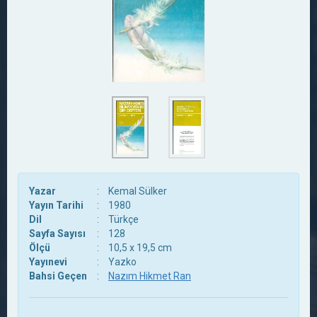
Yazar
:
Kemal Sülker
Yayın Tarihi
:
1980
Dil
:
Türkçe
Sayfa Sayısı
:
128
Ölçü
:
10,5 x 19,5 cm
Yayınevi
:
Yazko
Bahsi Geçen
:
Nazım Hikmet Ran