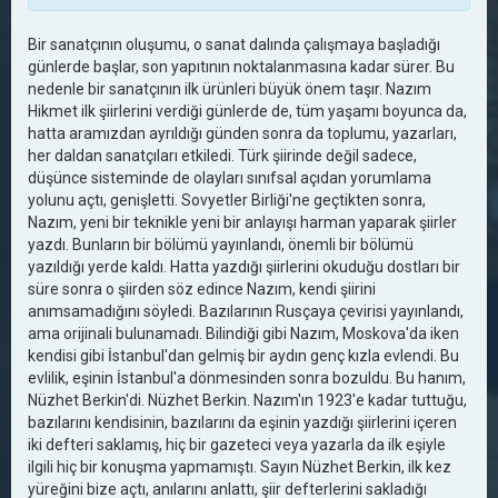
Bir sanatçının oluşumu, o sanat dalında çalışmaya başladığı
günlerde başlar, son yapıtının noktalanmasına kadar sürer. Bu
nedenle bir sanatçının ilk ürünleri büyük önem taşır. Nazım
Hikmet ilk şiirlerini verdiği günlerde de, tüm yaşamı boyunca da,
hatta aramızdan ayrıldığı günden sonra da toplumu, yazarları,
her daldan sanatçıları etkiledi. Türk şiirinde değil sadece,
düşünce sisteminde de olayları sınıfsal açıdan yorumlama
yolunu açtı, genişletti. Sovyetler Birliği'ne geçtikten sonra,
Nazım, yeni bir teknikle yeni bir anlayışı harman yaparak şiirler
yazdı. Bunların bir bölümü yayınlandı, önemli bir bölümü
yazıldığı yerde kaldı. Hatta yazdığı şiirlerini okuduğu dostları bir
süre sonra o şiirden söz edince Nazım, kendi şiirini
anımsamadığını söyledi. Bazılarının Rusçaya çevirisi yayınlandı,
ama orijinali bulunamadı. Bilindiği gibi Nazım, Moskova'da iken
kendisi gibi İstanbul'dan gelmiş bir aydın genç kızla evlendi. Bu
evlilik, eşinin İstanbul'a dönmesinden sonra bozuldu. Bu hanım,
Nüzhet Berkin'di. Nüzhet Berkin. Nazım'ın 1923'e kadar tuttuğu,
bazılarını kendisinin, bazılarını da eşinin yazdığı şiirlerini içeren
iki defteri saklamış, hiç bir gazeteci veya yazarla da ilk eşiyle
ilgili hiç bir konuşma yapmamıştı. Sayın Nüzhet Berkin, ilk kez
yüreğini bize açtı, anılarını anlattı, şiir defterlerini sakladığı