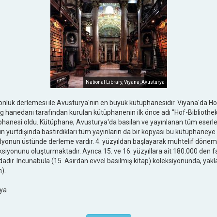
National Library, Viyana, Avusturya
yonluk derlemesi ile Avusturya'nın en büyük kütüphanesidir. Viyana'da 
rg hanedanı tarafından kurulan kütüphanenin ilk önce adı "Hof-Bibliothek
tüphanesi oldu. Kütüphane, Avusturya'da basılan ve yayınlanan tüm eserle
arın yurtdışında bastırdıkları tüm yayınların da bir kopyası bu kütüphane
ilyonun üstünde derleme vardır. 4. yüzyıldan başlayarak muhtelif dönem
siyonunu oluşturmaktadır. Ayrıca 15. ve 16. yüzyıllara ait 180.000 den 
ındadır. Incunabula (15. Asırdan evvel basılmış kitap) koleksiyonunda, ya
n).
rya