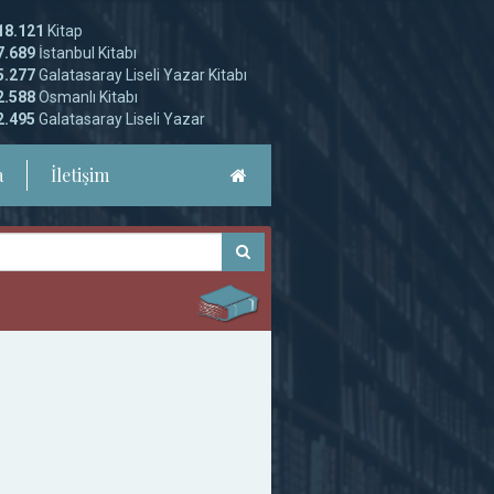
18.121
Kitap
7.689
İstanbul Kitabı
5.277
Galatasaray Liseli Yazar Kitabı
2.588
Osmanlı Kitabı
2.495
Galatasaray Liseli Yazar
a
İletişim