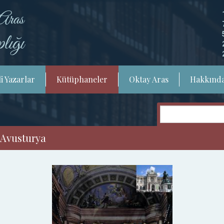
i Yazarlar
Kütüphaneler
Oktay Aras
Hakkınd
 Avusturya