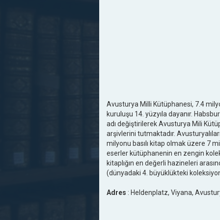
Avusturya Milli Kütüphanesi, 7.4 mil
kuruluşu 14. yüzyıla dayanır. Habsbu
adı değiştirilerek Avusturya Mili Kü
arşivlerini tutmaktadır. Avusturyalıl
milyonu basılı kitap olmak üzere 7 m
eserler kütüphanenin en zengin kolek
kitaplığın en değerli hazineleri aras
(dünyadaki 4. büyüklükteki koleksiyo
Adres
: Heldenplatz, Viyana, Avustu