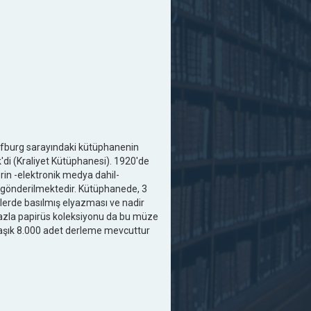
Hofburg sarayındaki kütüphanenin
'di (Kraliyet Kütüphanesi). 1920'de
rin -elektronik medya dahil-
ye gönderilmektedir. Kütüphanede, 3
lerde basılmış elyazması ve nadir
fazla papirüs koleksiyonu da bu müze
klaşık 8.000 adet derleme mevcuttur