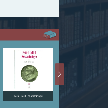
Feth-i Celil-i Kostantıniyye