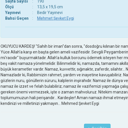
Sayfa Sayısı
:
190
Ölçü
:
13,5 x 19,5 cm
Yayınevi
:
Bedir Yayınevi
Bahsi Geçen
:
Mehmet Şevket Eygi
OKUYUCU KARDEŞ! "Sahih bir iman"dan sonra, "dosdoğru kılınan bir nama
Yüce Allah'a karşı en başta gelen ameli vazifesidir. Sevgili Peygamber
mi'racıdır" buyurmaktadır. Allah'a kulluk borcunu ödemek isteyen her mü
beş vakit namaza yönelmelidir. Bilinmelidir ki, namazda, tamamını akı
büyük kerametler vardır. Namaz, kuvvettir, sığınaktır, zaferdir, silahtır...
Namazladır ki, Rabbimizin rahmet, yardım ve inayetine kavuşabiliriz. Na
gözlerin nuru, gönüllerin süruru, kalplerin inşirahıdır. Namaz ile dünya v
namaz ile izzet ve felah bulabiliriz; namaz ile vazifemizi yapmağa çalışa
gereken önemi vermezsek, işte o zaman mahvoluruz. Nitekim manzar
toplumumuzun hali perişandır... Kardeşler! Aman namazı ihmal etmeyin
kendinizi ve milletinizi yakmayın... Mehmed Şevket Eygi