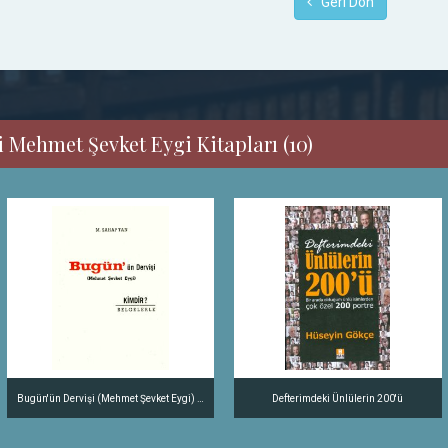
Geri Dön
 Mehmet Şevket Eygi Kitapları (10)
Bugün'ün Dervişi (Mehmet Şevket Eygi) Kimdir? Belgelerle
Defterimdeki Ünlülerin 200'ü