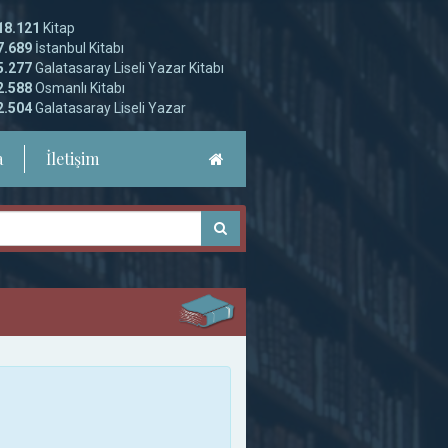
18.121
Kitap
7.689
İstanbul Kitabı
5.277
Galatasaray Liseli Yazar Kitabı
2.588
Osmanlı Kitabı
2.504
Galatasaray Liseli Yazar
a
İletişim