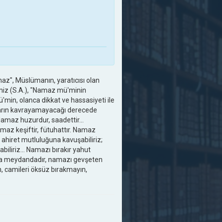
z", Müslümanın, yaratıcısı olan
imiz (S.A.), "Namaz mü'minin
'min, olanca dikkat ve hassasiyeti ile
lların kavrayamayacağı derecede
 Namaz huzurdur, saadettir...
maz keşiftir, fütuhattır. Namaz
e ahiret mutluluğuna kavuşabiliriz;
biliriz... Namazı bırakır yahut
a meydandadır, namazı gevşeten
, camileri öksüz bırakmayın,