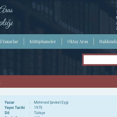
i Yazarlar
Kütüphaneler
Oktay Aras
Hakkınd
k
Yazar
:
Mehmed Şevket Eygi
Yayın Tarihi
:
1975
Dil
:
Türkçe