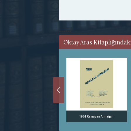
******
Oktay Aras Kitaplığındaki
Yakın Tarihimizde Cami Kıyımı
1961 Ramazan Armağanı