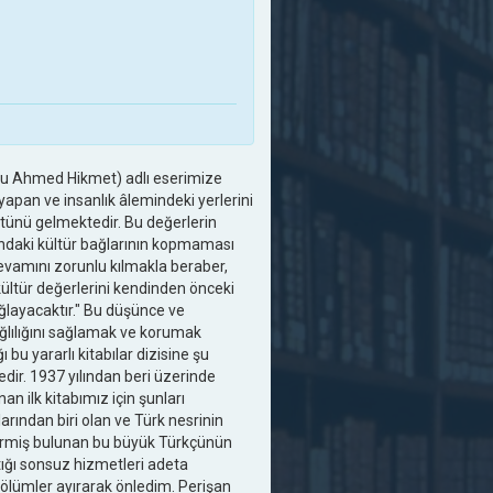
oğlu Ahmed Hikmet) adlı eserimize
 yapan ve insanlık âlemindeki yerlerini
ütünü gelmektedir. Bu değerlerin
ndaki kültür bağlarının kopmaması
 devamını zorunlu kılmakla beraber,
ltür değerlerini kendinden önceki
ağlayacaktır." Bu düşünce ve
ağlılığını sağlamak ve korumak
u yararlı kitabılar dizisine şu
dir. 1937 yılından beri üzerinde
 ilk kitabımız için şunları
arından biri olan ve Türk nesrinin
vermiş bulunan bu büyük Türkçünün
ptığı sonsuz hizmetleri adeta
ölümler ayırarak önledim. Perişan