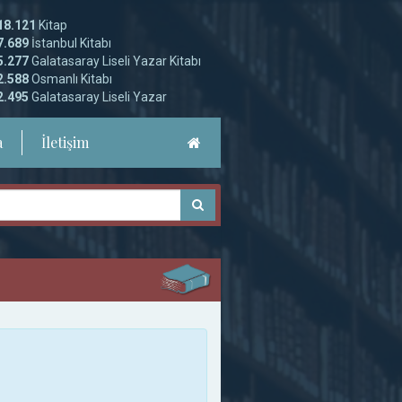
18.121
Kitap
7.689
İstanbul Kitabı
5.277
Galatasaray Liseli Yazar Kitabı
2.588
Osmanlı Kitabı
2.495
Galatasaray Liseli Yazar
a
İletişim