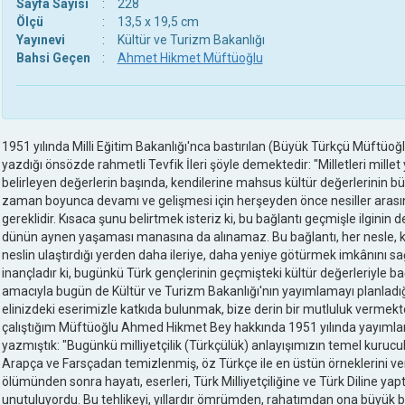
Sayfa Sayısı
:
228
Ölçü
:
13,5 x 19,5 cm
Yayınevi
:
Kültür ve Turizm Bakanlığı
Bahsi Geçen
:
Ahmet Hikmet Müftüoğlu
1951 yılında Milli Eğitim Bakanlığı'nca bastırılan (Büyük Türkçü Müftü
yazdığı önsözde rahmetli Tevfik İleri şöyle demektedir: "Milletleri millet
belirleyen değerlerin başında, kendilerine mahsus kültür değerlerinin b
zaman boyunca devamı ve gelişmesi için herşeyden önce nesiller arası
gereklidir. Kısaca şunu belirtmek isteriz ki, bu bağlantı geçmişle ilginin
dünün aynen yaşaması manasına da alınamaz. Bu bağlantı, her nesle, kü
neslin ulaştırdığı yerden daha ileriye, daha yeniye götürmek imkânını s
inançladır ki, bugünkü Türk gençlerinin geçmişteki kültür değerleriyle b
amacıyla bugün de Kültür ve Turizm Bakanlığı'nın yayımlamayı planladığı b
elinizdeki eserimizle katkıda bulunmak, bize derin bir mutluluk vermekte
çalıştığım Müftüoğlu Ahmed Hikmet Bey hakkında 1951 yılında yayımlanan
yazmıştık: "Bugünkü milliyetçilik (Türkçülük) anlayışımızın temel kurucul
Arapça ve Farsçadan temizlenmiş, öz Türkçe ile en üstün örneklerini 
ölümünden sonra hayatı, eserleri, Türk Milliyetçiliğine ve Türk Diline ya
unutuluyordu. Bu tehlikeyi, yıllardır ömrümden, rahatımdan ona büyük b