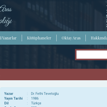
i Yazarlar
Kütüphaneler
Oktay Aras
Hakkınd
Yazar
:
Dr. Fethi Tevetoğlu
Yayın Tarihi
:
1986
Dil
:
Türkçe