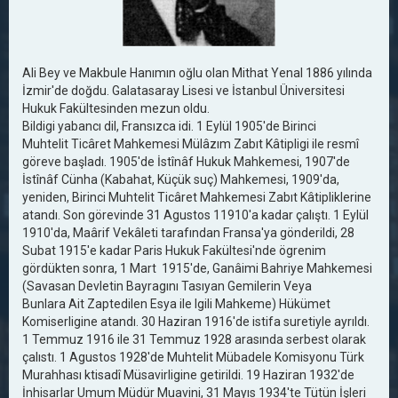
Ali Bey ve Makbule Hanımın oğlu olan Mithat Yenal 1886 yılında
İzmir'de doğdu. Galatasaray Lisesi ve İstanbul Üniversitesi
Hukuk Fakültesinden mezun oldu.
Bildigi yabancı dil, Fransızca idi. 1 Eylül 1905'de Birinci
Muhtelit Ticâret Mahkemesi Mülâzım Zabıt Kâtipligi ile resmî
göreve başladı. 1905'de İstînâf Hukuk Mahkemesi, 1907'de
İstînâf Cünha (Kabahat, Küçük suç) Mahkemesi, 1909'da,
yeniden, Birinci Muhtelit Ticâret Mahkemesi Zabıt Kâtipliklerine
atandı. Son görevinde 31 Agustos 11910'a kadar çalıştı. 1 Eylül
1910'da, Maârif Vekâleti tarafından Fransa'ya gönderildi, 28
Subat 1915'e kadar Paris Hukuk Fakültesi'nde ögrenim
gördükten sonra, 1 Mart 1915'de, Ganâimi Bahriye Mahkemesi
(Savasan Devletin Bayragını Tasıyan Gemilerin Veya
Bunlara Ait Zaptedilen Esya ile lgili Mahkeme) Hükümet
Komiserligine atandı. 30 Haziran 1916'de istifa suretiyle ayrıldı.
1 Temmuz 1916 ile 31 Temmuz 1928 arasında serbest olarak
çalıstı. 1 Agustos 1928'de Muhtelit Mübadele Komisyonu Türk
Murahhası ktisadî Müsavirligine getirildi. 19 Haziran 1932'de
İnhisarlar Umum Müdür Muavini, 31 Mayıs 1934'te Tütün İşleri