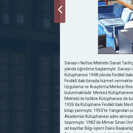
Sanayi-i Nefise Mektebi Sanat Tarih
yılında öğretime başlamıştır. Sanayi-
Kütüphanesi 1948 yılında Fındıklı'daki
Fındıklı'daki binada hizmet vermekte
Uygulama ve Araştırma Merkezi Res
bulunmaktadır. Merkez Kütüphanenin 
Mektebi ile birlikte Kütüphanesi de ku
1926'da Kütüphane Fındıklı'daki Mec
kitap yanmıştır. 1953'te Yangından s
Akademisi Kütüphanesi adını almıştır.
taşınmıştır. 1982'de Mimar Sinan Ün
ait kayıtlar Bilgi-İşlem Daire Başkan