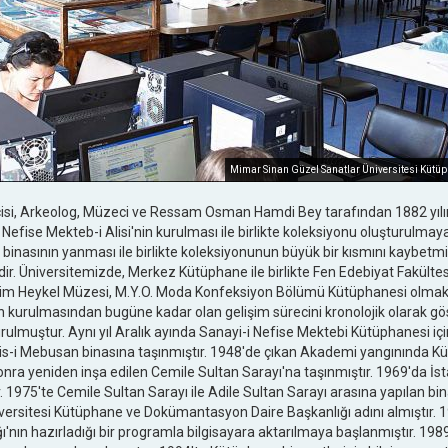
Mimar Sinan Güzel Sanatlar Üniversitesi Kütüph
çisi, Arkeolog, Müzeci ve Ressam Osman Hamdi Bey tarafından 1882 yıl
i Nefise Mekteb-i Alisi'nin kurulması ile birlikte koleksiyonu oluşturulm
 binasının yanması ile birlikte koleksiyonunun büyük bir kısmını kaybetmiş
dir. Üniversitemizde, Merkez Kütüphane ile birlikte Fen Edebiyat Fakülte
im Heykel Müzesi, M.Y.O. Moda Konfeksiyon Bölümü Kütüphanesi olmak
kurulmasından bugüne kadar olan gelişim sürecini kronolojik olarak gös
rulmuştur. Aynı yıl Aralık ayında Sanayi-i Nefise Mektebi Kütüphanesi için 
lis-i Mebusan binasına taşınmıştır. 1948'de çıkan Akademi yangınında 
onra yeniden inşa edilen Cemile Sultan Sarayı'na taşınmıştır. 1969'da İs
 1975'te Cemile Sultan Sarayı ile Adile Sultan Sarayı arasına yapılan bina
iversitesi Kütüphane ve Dokümantasyon Daire Başkanlığı adını almıştır.
lığı'nın hazırladığı bir programla bilgisayara aktarılmaya başlanmıştır. 