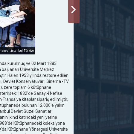
anesi , İstanbul, Türkiye
ında kurulmuş ve 02 Mart 1883
aya başlanan Üniversite Merkez
tir. Halen 1953 yılında restore edilen
si, Devlet Konservatuvarı, Sinema -TV
 üzere toplam 6 kütüphane
terirsek: 1882'de Sanayi-i Nefise
Fransa'ya kitaplar sipariş edilmiştir.
Kütüphanede bulunan 12.000'e yakın
tanbul Devlet Güzel Sanatlar
nın ikinci katındaki yeni yerine
 1988'de Kütüphanedeki koleksiyona
1989'da Kütüphane Yönergesi Üniversite