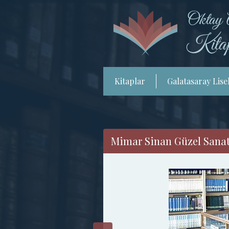
Kitaplar
Galatasaray Lisel
Mimar Sinan Güzel Sanatl