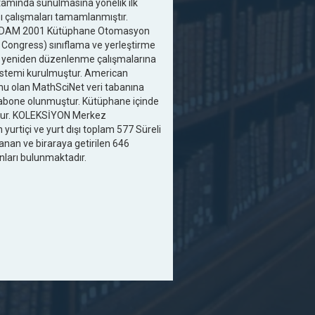
tamında sunulmasına yönelik ilk
pı çalışmaları tamamlanmıştır.
e YORDAM 2001 Kütüphane Otomasyon
f Congress) sınıflama ve yerleştirme
ün yeniden düzenlenme çalışmalarına
sistemi kurulmuştur. American
nu olan MathSciNet veri tabanına
 abone olunmuştur. Kütüphane içinde
uştur. KOLEKSİYON Merkez
yurtiçi ve yurt dışı toplam 577 Süreli
lanan ve biraraya getirilen 646
anları bulunmaktadır.