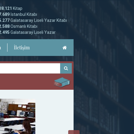
18.121
Kitap
7.689
İstanbul Kitabı
5.277
Galatasaray Liseli Yazar Kitabı
2.588
Osmanlı Kitabı
2.495
Galatasaray Liseli Yazar
a
İletişim