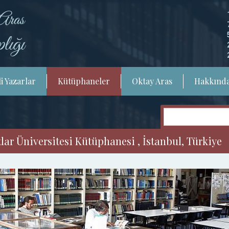
i Yazarlar
Kütüphaneler
Oktay Aras
Hakkınd
ar Üniversitesi Kütüphanesi , İstanbul, Türkiye