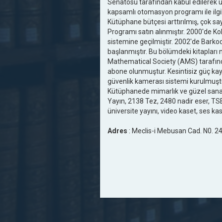
Senatosu tarafından kabul edilerek 
kapsamlı otomasyon programı ile ilgil
Kütüphane bütçesi arttırılmış, çok 
Programı satın alınmıştır. 2000'de Ko
sistemine geçilmiştir. 2002'de Bark
başlanmıştır. Bu bölümdeki kitapları
Mathematical Society (AMS) tarafınd
abone olunmuştur. Kesintisiz güç ka
güvenlik kamerası sistemi kurulmuşt
Kütüphanede mimarlık ve güzel sanatla
Yayın, 2138 Tez, 2480 nadir eser, TSE
üniversite yayını, video kaset, ses kas
Adres
: Meclis-i Mebusan Cad. N0. 24, 