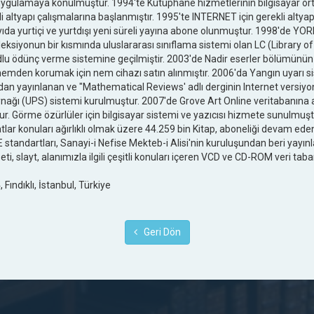
uygulamaya konulmuştur. 1994'te Kütüphane hizmetlerinin bilgisayar or
i altyapı çalışmalarına başlanmıştır. 1995'te INTERNET için gerekli altya
sayıda yurtiçi ve yurtdışı yeni süreli yayına abone olunmuştur. 1998'd
leksiyonun bir kısmında uluslararası sınıflama sistemi olan LC (Library o
odlu ödünç verme sistemine geçilmiştir. 2003'de Nadir eserler bölümün
 nemden korumak için nem cihazı satın alınmıştır. 2006'da Yangın uyarı 
an yayınlanan ve "Mathematical Reviews' adlı derginin Internet versiyo
ynağı (UPS) sistemi kurulmuştur. 2007'de Grove Art Online veritabanına
ur. Görme özürlüler için bilgisayar sistemi ve yazıcısı hizmete sunulm
r konuları ağırlıklı olmak üzere 44.259 bin Kitap, aboneliği devam eden 
 standartları, Sanayi-i Nefise Mekteb-i Alisi'nin kuruluşundan beri yayın
eti, slayt, alanımızla ilgili çeşitli konuları içeren VCD ve CD-ROM veri tab
Fındıklı, İstanbul, Türkiye
Geri Dön