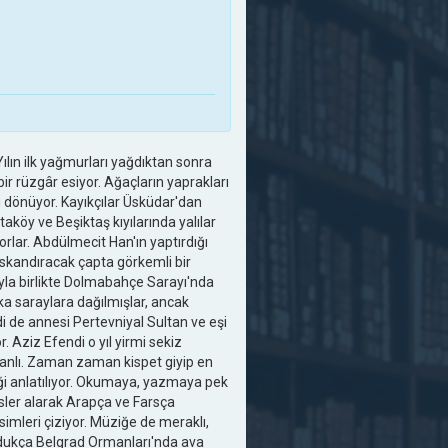
ılın ilk yağmurları yağdıktan sonra
ir rüzgâr esiyor. Ağaçların yaprakları
i dönüyor. Kayıkçılar Üsküdar'dan
taköy ve Beşiktaş kıyılarında yalılar
rlar. Abdülmecit Han'ın yaptırdığı
ıskandıracak çapta görkemli bir
yla birlikte Dolmabahçe Sarayı'nda
ka saraylara dağılmışlar, ancak
i de annesi Pertevniyal Sultan ve eşi
r. Aziz Efendi o yıl yirmi sekiz
elikanlı. Zaman zaman kispet giyip en
diği anlatılıyor. Okumaya, yazmaya pek
sler alarak Arapça ve Farsça
imleri çiziyor. Müziğe de meraklı,
ldukça Belgrad Ormanları'nda ava