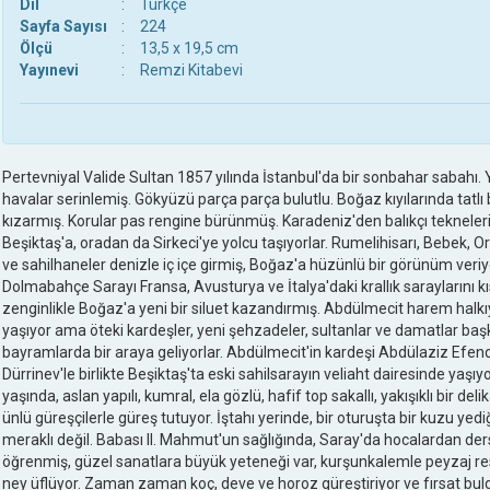
Dil
:
Türkçe
Sayfa Sayısı
:
224
Ölçü
:
13,5 x 19,5 cm
Yayınevi
:
Remzi Kitabevi
Pertevniyal Valide Sultan 1857 yılında İstanbul'da bir sonbahar sabahı. Y
havalar serinlemiş. Gökyüzü parça parça bulutlu. Boğaz kıyılarında tatlı b
kızarmış. Korular pas rengine bürünmüş. Karadeniz'den balıkçı tekneler
Beşiktaş'a, oradan da Sirkeci'ye yolcu taşıyorlar. Rumelihisarı, Bebek, Or
ve sahilhaneler denizle iç içe girmiş, Boğaz'a hüzünlü bir görünüm veriyo
Dolmabahçe Sarayı Fransa, Avusturya ve İtalya'daki krallık saraylarını k
zenginlikle Boğaz'a yeni bir siluet kazandırmış. Abdülmecit harem halkı
yaşıyor ama öteki kardeşler, yeni şehzadeler, sultanlar ve damatlar baş
bayramlarda bir araya geliyorlar. Abdülmecit'in kardeşi Abdülaziz Efend
Dürrinev'le birlikte Beşiktaş'ta eski sahilsarayın veliaht dairesinde yaşıyo
yaşında, aslan yapılı, kumral, ela gözlü, hafif top sakallı, yakışıklı bir d
ünlü güreşçilerle güreş tutuyor. İştahı yerinde, bir oturuşta bir kuzu ye
meraklı değil. Babası II. Mahmut'un sağlığında, Saray'da hocalardan der
öğrenmiş, güzel sanatlara büyük yeteneği var, kurşunkalemle peyzaj res
ney üflüyor. Zaman zaman koç, deve ve horoz güreştiriyor ve fırsat bu