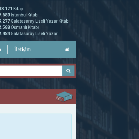
18.121
Kitap
7.689
İstanbul Kitabı
5.277
Galatasaray Liseli Yazar Kitabı
2.588
Osmanlı Kitabı
2.484
Galatasaray Liseli Yazar
a
İletişim