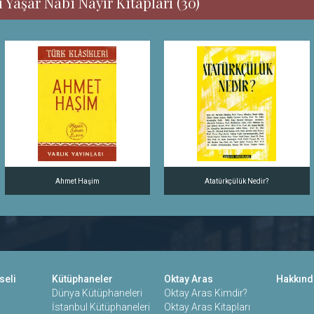
 Yaşar Nabi Nayır Kitapları (30)
Ahmet Haşim
Atatürkçülük Nedir?
seli
Kütüphaneler
Oktay Aras
Hakkınd
Dünya Kütüphaneleri
Oktay Aras Kimdir?
İstanbul Kütüphaneleri
Oktay Aras Kitapları