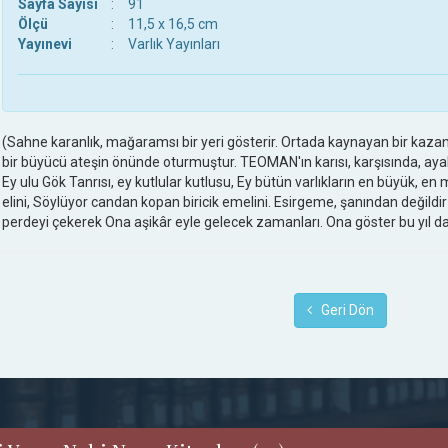
Sayfa Sayısı
:
91
Ölçü
:
11,5 x 16,5 cm
Yayınevi
:
Varlık Yayınları
(Sahne karanlık, mağaramsı bir yeri gösterir. Ortada kaynayan bir kazanı
bir büyücü ateşin önünde oturmuştur. TEOMAN'ın karısı, karşısında, ayakt
Ey ulu Gök Tanrısı, ey kutlular kutlusu, Ey bütün varlıkların en büyük, en 
elini, Söylüyor candan kopan biricik emelini. Esirgeme, şanından değildi
perdeyi çekerek Ona aşikâr eyle gelecek zamanları. Ona göster bu yıl da
Geri Dön