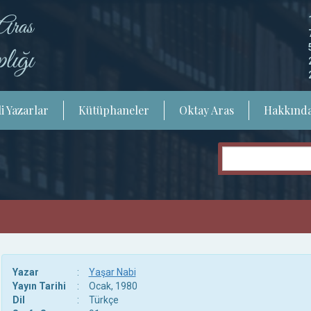
i Yazarlar
Kütüphaneler
Oktay Aras
Hakkınd
Yazar
:
Yaşar Nabi
Yayın Tarihi
:
Ocak, 1980
Dil
:
Türkçe