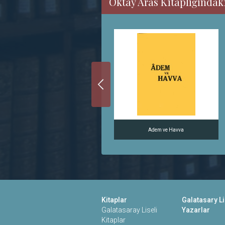
Oktay Aras Kitaplığındaki
Yollar Boyunca Değişen Dünyamız
Adem ve Havva
Kitaplar
Galatasary Li
Galatasaray Liseli
Yazarlar
Kitaplar