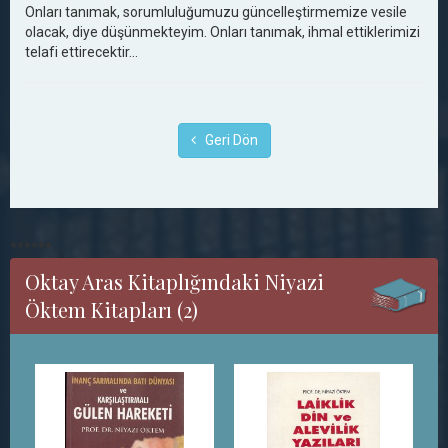
Onları tanımak, sorumluluğumuzu güncelleştirmemize vesile
olacak, diye düşünmekteyim. Onları tanımak, ihmal ettiklerimizi
telafi ettirecektir...
Geri Dön
******
Oktay Aras Kitaplığındaki Niyazi
Öktem Kitapları (2)