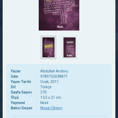
Yazar
:
Abdullah Arıdoru
İsbn
:
9789752698871
Yayın Tarihi
:
Ocak, 2011
Dil
:
Türkçe
Sayfa Sayısı
:
270
Ölçü
:
13,5 x 21 cm
Yayınevi
:
Nesil
Bahsi Geçen
:
Niyazi Öktem