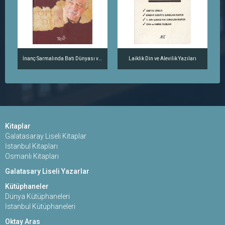
İnanç Sarmalında Batı Dünyası ve Karşılaştırmalı GÜLEN HAREKETİ
Laiklik Din ve Alevilik Yazıları
Kitaplar
Galatasaray Liseli Kitaplar
İstanbul Kitapları
Osmanlı Kitapları
Galatasary Liseli Yazarlar
Kütüphaneler
Dünya Kütüphaneleri
İstanbul Kütüphaneleri
Oktay Aras