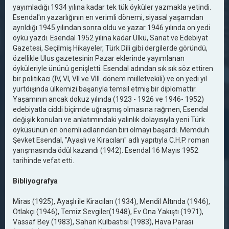
yayımladığı 1934 yılına kadar tek tük öyküler yazmakla yetindi.
Esendal'ın yazarlığının en verimli dönemi, siyasal yaşamdan
ayrıldığı 1945 yılından sonra oldu ve yazar 1946 yılında on yedi
öykü yazdı. Esendal 1952 yılına kadar Ülkü, Sanat ve Edebiyat
Gazetesi, Seçilmiş Hikayeler, Türk Dili gibi dergilerde göründü,
özellikle Ulus gazetesinin Pazar eklerinde yayımlanan
öyküleriyle ününü genişletti. Esendal adından sık sık söz ettiren
bir politikacı (IV, VI, VII ve VIII. dönem miilletvekili) ve on yedi yıl
yurtdışında ülkemizi başarıyla temsil etmiş bir diplomattır.
Yaşamının ancak dokuz yılında (1923 - 1926 ve 1946- 1952)
edebiyatla ciddi biçimde uğraşmış olmasına rağmen, Esendal
değişik konuları ve anlatımındaki yalınlık dolayısıyla yeni Türk
öyküsünün en önemli adlarından biri olmayı başardı. Memduh
Şevket Esendal, "Ayaşlı ve Kiracıları" adlı yapıtıyla C.H.P. roman
yarışmasında ödül kazandı (1942). Esendal 16 Mayıs 1952
tarihinde vefat etti.
Bibliyografya
Miras (1925), Ayaşlı ile Kiracıları (1934), Mendil Altında (1946),
Otlakçı (1946), Temiz Sevgiler(1948), Ev Ona Yakıştı (1971),
Vassaf Bey (1983), Sahan Külbastısı (1983), Hava Parası