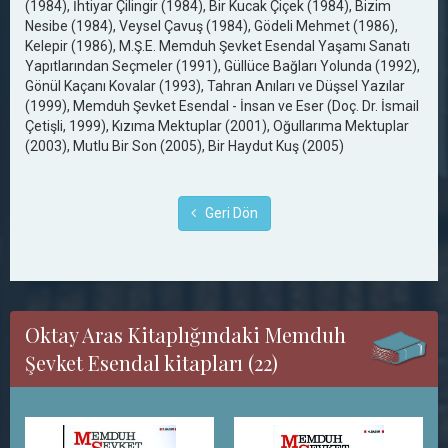
(1984), İhtiyar Çilingir (1984), Bir Kucak Çiçek (1984), Bizim
Nesibe (1984), Veysel Çavuş (1984), Gödeli Mehmet (1986),
Kelepir (1986), M.Ş.E. Memduh Şevket Esendal Yaşamı Sanatı
Yapıtlarından Seçmeler (1991), Güllüce Bağları Yolunda (1992),
Gönül Kaçanı Kovalar (1993), Tahran Anıları ve Düşsel Yazılar
(1999), Memduh Şevket Esendal - İnsan ve Eser (Doç. Dr. İsmail
Çetişli, 1999), Kızıma Mektuplar (2001), Oğullarıma Mektuplar
(2003), Mutlu Bir Son (2005), Bir Haydut Kuş (2005)
Geri Dön
Oktay Aras Kitaplığındaki Memduh
Şevket Esendal kitapları (22)