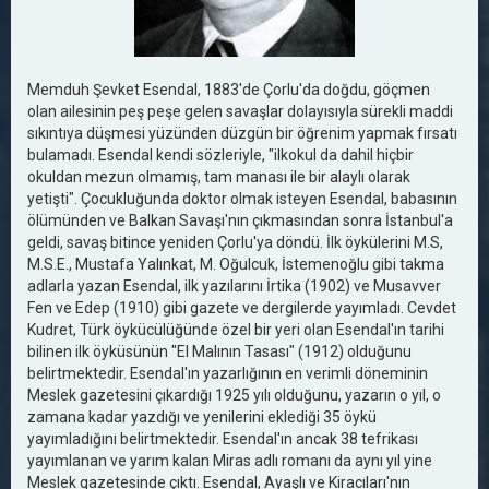
Memduh Şevket Esendal, 1883'de Çorlu'da doğdu, göçmen
olan ailesinin peş peşe gelen savaşlar dolayısıyla sürekli maddi
sıkıntıya düşmesi yüzünden düzgün bir öğrenim yapmak fırsatı
bulamadı. Esendal kendi sözleriyle, "ilkokul da dahil hiçbir
okuldan mezun olmamış, tam manası ile bir alaylı olarak
yetişti". Çocukluğunda doktor olmak isteyen Esendal, babasının
ölümünden ve Balkan Savaşı'nın çıkmasından sonra İstanbul'a
geldi, savaş bitince yeniden Çorlu'ya döndü. İlk öykülerini M.S,
M.S.E., Mustafa Yalınkat, M. Oğulcuk, İstemenoğlu gibi takma
adlarla yazan Esendal, ilk yazılarını İrtika (1902) ve Musavver
Fen ve Edep (1910) gibi gazete ve dergilerde yayımladı. Cevdet
Kudret, Türk öykücülüğünde özel bir yeri olan Esendal'ın tarihi
bilinen ilk öyküsünün "El Malının Tasası" (1912) olduğunu
belirtmektedir. Esendal'ın yazarlığının en verimli döneminin
Meslek gazetesini çıkardığı 1925 yılı olduğunu, yazarın o yıl, o
zamana kadar yazdığı ve yenilerini eklediği 35 öykü
yayımladığını belirtmektedir. Esendal'ın ancak 38 tefrikası
yayımlanan ve yarım kalan Miras adlı romanı da aynı yıl yine
Meslek gazetesinde çıktı. Esendal, Ayaşlı ve Kiracıları'nın