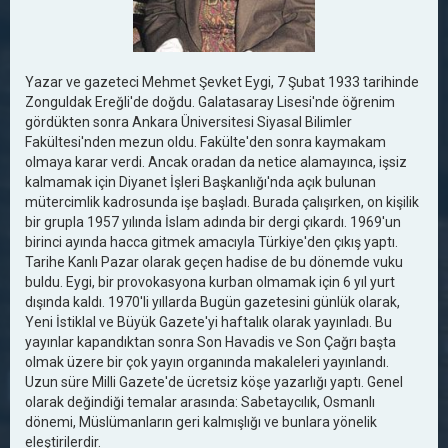
Yazar ve gazeteci Mehmet Şevket Eygi, 7 Şubat 1933 tarihinde
Zonguldak Ereğli'de doğdu. Galatasaray Lisesi'nde öğrenim
gördükten sonra Ankara Üniversitesi Siyasal Bilimler
Fakültesi'nden mezun oldu. Fakülte'den sonra kaymakam
olmaya karar verdi. Ancak oradan da netice alamayınca, işsiz
kalmamak için Diyanet İşleri Başkanlığı'nda açık bulunan
mütercimlik kadrosunda işe başladı. Burada çalışırken, on kişilik
bir grupla 1957 yılında İslam adında bir dergi çıkardı. 1969'un
birinci ayında hacca gitmek amacıyla Türkiye'den çıkış yaptı.
Tarihe Kanlı Pazar olarak geçen hadise de bu dönemde vuku
buldu. Eygi, bir provokasyona kurban olmamak için 6 yıl yurt
dışında kaldı. 1970'li yıllarda Bugün gazetesini günlük olarak,
Yeni İstiklal ve Büyük Gazete'yi haftalık olarak yayınladı. Bu
yayınlar kapandıktan sonra Son Havadis ve Son Çağrı başta
olmak üzere bir çok yayın organında makaleleri yayınlandı.
Uzun süre Milli Gazete'de ücretsiz köşe yazarlığı yaptı. Genel
olarak değindiği temalar arasında: Sabetaycılık, Osmanlı
dönemi, Müslümanların geri kalmışlığı ve bunlara yönelik
eleştirilerdir.