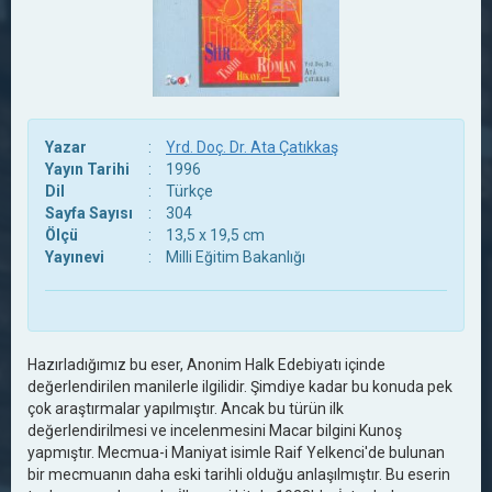
Yazar
:
Yrd. Doç. Dr. Ata Çatıkkaş
Yayın Tarihi
:
1996
Dil
:
Türkçe
Sayfa Sayısı
:
304
Ölçü
:
13,5 x 19,5 cm
Yayınevi
:
Milli Eğitim Bakanlığı
Hazırladığımız bu eser, Anonim Halk Edebiyatı içinde
değerlendirilen manilerle ilgilidir. Şimdiye kadar bu konuda pek
çok araştırmalar yapılmıştır. Ancak bu türün ilk
değerlendirilmesi ve incelenmesini Macar bilgini Kunoş
yapmıştır. Mecmua-i Maniyat isimle Raif Yelkenci'de bulunan
bir mecmuanın daha eski tarihli olduğu anlaşılmıştır. Bu eserin