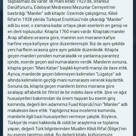
taşbasması da vardır. İlk mani kitabı 1923'de, İstanbul
Darülfünun'u, Edebiyat Medresesi Mezunlar Cemiyeti'nin
bastırdığı "Maniler" adlı kitaptır. Üzerinde çalıştığımız, Kilisli
Rifat'ın 1928 yılında Türkiyat Enstitüsü'nde çıkardığı "Maniler"
adlı bu eser, o zamana kadar ortaya çıkan eserlerin en genişi ve
en derli toplusudur. Kitapta 1760 mani vardır. Kitaptaki maniler
Arap alfabesi sırasına göre, maninin son mısraının kafiye
harfine veya kafiyeye göre düzenlenmiştir. Biz de aynı şekilde
yeni harflerin sırasına göre aynı şekilde düzenledik. Kitapta
geçen manileri yeniden numaraladık ve yanlarına parantez
içinde, eserde geçen asıl numaralarını verdik. Manilerin sonuna,
kitapta geçen "Mani Katarı" başlıklı kıymetli maniyi de ilave ettik.
Ayrıca, manilerde geçen bilinmeyen kelimeleri "Lügatçe" adı
altında kelimelerin geçtiği mani numarasını vererek kaydettik.
Sonuna da, kitapta geçen manilerin birinci mısraına göre
sıralayıp alfabetik bir fihrist ile bir indeks ilave ettik. Şive ve ağız
hususiyetleri bakımından da önem taşıyan bu eserin giriş
kısmında, değerli ilim adamımız Fuad Köprülü'nün "Maniler" adlı
makalesini ilave ettik. Yaptığımız kısa inceleme kısmında,
manilerle ilgili bazı hususiyetleri vermeye çalıştık. Böylece,
Türkiye'de mani hakkında ilk ciddi bir araştırma ve toplama
yapan, değerli Türk bilginlerinden Muallim Kilisli Rifat (Bilge)'nin
bu eserini tanıtmış olduk. Bu değerli kitabı, kültürümüze