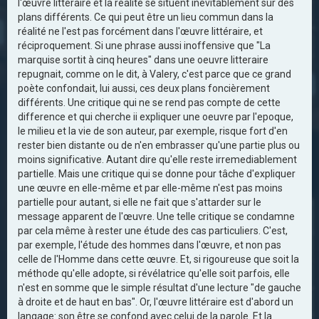
l'œuvre littéraire et la réalité se situent inévitablement sur des
plans différents. Ce qui peut être un lieu commun dans la
réalité ne l'est pas forcément dans l'œuvre littéraire, et
réciproquement. Si une phrase aussi inoffensive que "La
marquise sortit à cinq heures" dans une oeuvre litteraire
repugnait, comme on le dit, à Valery, c'est parce que ce grand
poète confondait, lui aussi, ces deux plans foncièrement
différents. Une critique qui ne se rend pas compte de cette
difference et qui cherche ii expliquer une oeuvre par l'epoque,
le milieu et la vie de son auteur, par exemple, risque fort d'en
rester bien distante ou de n'en embrasser qu'une partie plus ou
moins significative. Autant dire qu'elle reste irremediablement
partielle. Mais une critique qui se donne pour tâche d'expliquer
une œuvre en elle-même et par elle-même n'est pas moins
partielle pour autant, si elle ne fait que s'attarder sur le
message apparent de l'œuvre. Une telle critique se condamne
par cela même à rester une étude des cas particuliers. C'est,
par exemple, l'étude des hommes dans l'œuvre, et non pas
celle de l'Homme dans cette œuvre. Et, si rigoureuse que soit la
méthode qu'elle adopte, si révélatrice qu'elle soit parfois, elle
n'est en somme que le simple résultat d'une lecture "de gauche
à droite et de haut en bas". Or, l'œuvre littéraire est d'abord un
langage: son être se confond avec celui de la parole. Et la