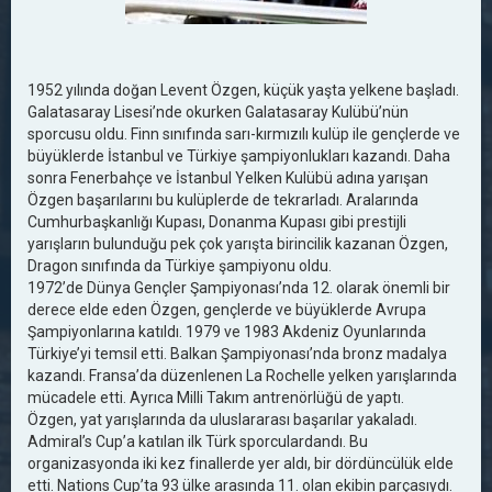
1952 yılında doğan Levent Özgen, küçük yaşta yelkene başladı.
Galatasaray Lisesi’nde okurken Galatasaray Kulübü’nün
sporcusu oldu. Finn sınıfında sarı-kırmızılı kulüp ile gençlerde ve
büyüklerde İstanbul ve Türkiye şampiyonlukları kazandı. Daha
sonra Fenerbahçe ve İstanbul Yelken Kulübü adına yarışan
Özgen başarılarını bu kulüplerde de tekrarladı. Aralarında
Cumhurbaşkanlığı Kupası, Donanma Kupası gibi prestijli
yarışların bulunduğu pek çok yarışta birincilik kazanan Özgen,
Dragon sınıfında da Türkiye şampiyonu oldu.
1972’de Dünya Gençler Şampiyonası’nda 12. olarak önemli bir
derece elde eden Özgen, gençlerde ve büyüklerde Avrupa
Şampiyonlarına katıldı. 1979 ve 1983 Akdeniz Oyunlarında
Türkiye’yi temsil etti. Balkan Şampiyonası’nda bronz madalya
kazandı. Fransa’da düzenlenen La Rochelle yelken yarışlarında
mücadele etti. Ayrıca Milli Takım antrenörlüğü de yaptı.
Özgen, yat yarışlarında da uluslararası başarılar yakaladı.
Admiral’s Cup’a katılan ilk Türk sporculardandı. Bu
organizasyonda iki kez finallerde yer aldı, bir dördüncülük elde
etti. Nations Cup’ta 93 ülke arasında 11. olan ekibin parçasıydı.