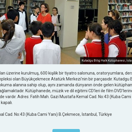
Kutadgu Bilig Halk Kütüphanesi, İsta
an üzerine kurulmuş, 600 kişilik bir tiyatro salonuna, oratoryumlara, dersl
pleksi olan Büyükçekmece Atatürk Merkezi'nin bir parçasıdır. Kutadgu B
ve okuma alanına sahip olup, aynı zamanda dünyanın önde gelen kütüphane
lamaktadır. Kütüphanede, müzik ve dil eğitimi CD'leri ile film DVD'leri
i de vardır. Adres: Fatih Mah. Gazi Mustafa Kemal Cad. No:43 (Kuba Cam
 kapalı.
al Cad. No:43 (Kuba Cami Yanı) B.Çekmece, İstanbul, Türkiye