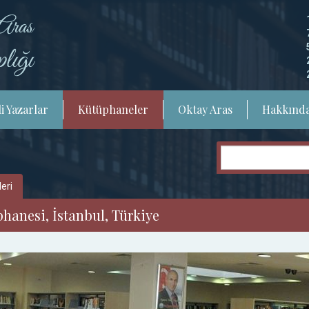
i Yazarlar
Kütüphaneler
Oktay Aras
Hakkınd
eri
hanesi, İstanbul, Türkiye