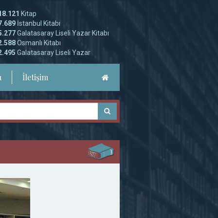
18.121
Kitap
7.689
İstanbul Kitabı
5.277
Galatasaray Liseli Yazar Kitabı
2.588
Osmanlı Kitabı
2.495
Galatasaray Liseli Yazar
a
İletişim