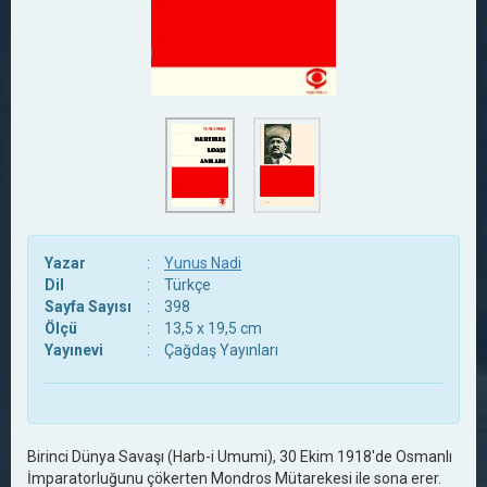
Yazar
:
Yunus Nadi
Dil
:
Türkçe
Sayfa Sayısı
:
398
Ölçü
:
13,5 x 19,5 cm
Yayınevi
:
Çağdaş Yayınları
Birinci Dünya Savaşı (Harb-i Umumi), 30 Ekim 1918'de Osmanlı
İmparatorluğunu çökerten Mondros Mütarekesi ile sona erer.