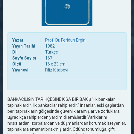
Yazar
:
Prof. Dr. Feridun Ergin
Yayın Tarihi
:
1982
Dil
:
Türkçe
Sayfa Sayısı
:
167
Ölçü
:
16 x 23 cm
Yayınevi
:
Filiz Kitabevi
BANKACILIĞIN TARİHÇESİNE KISA BİR BAKIŞ "İlk bankalar,
tapınaklardır. İlk bankacılar rahiplerdir." İnsanlar, eski çağlardan
beri tapınakların gölgesinde güvenlik aramışlar ve zorluklara
uğradıkça rahiplerden yardım dilemişlerdir Varlıklarını
hırsızlardan, zorbalardan ve düşmanlardan korumak isteyenler,
tapınaklara emanet bırakmışlardır. Ödünç tohumluğa, çift