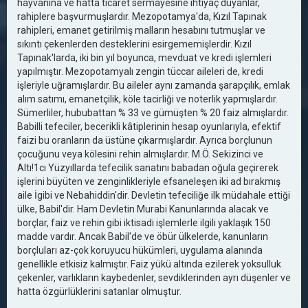
hayvanına ve hatta ticaret sermayesine ihtiyaç duyanlar,
rahiplere başvurmuşlardır. Mezopotamya'da, Kızıl Tapınak
rahipleri, emanet getirilmiş malların hesabını tutmuşlar ve
sıkıntı çekenlerden desteklerini esirgememişlerdir. Kızıl
Tapınak'larda, iki bin yıl boyunca, mevduat ve kredi işlemleri
yapılmıştır. Mezopotamyalı zengin tüccar aileleri de, kredi
işleriyle uğramışlardır. Bu aileler aynı zamanda şarapçılık, emlak
alım satımı, emanetçilik, köle tacirliği ve noterlik yapmışlardır.
Sümerliler, hububattan % 33 ve gümüşten % 20 faiz almışlardır.
Babilli tefeciler, becerikli kâtiplerinin hesap oyunlarıyla, efektif
faizi bu oranların da üstüne çıkarmışlardır. Ayrıca borçlunun
çocuğunu veya kölesini rehin almışlardır. M.Ö. Sekizinci ve
Altı!1cı Yüzyıllarda tefecilik sanatını babadan oğula geçirerek
işlerini büyüten ve zenginlikleriyle efsaneleşen iki ad bırakmış
aile İgibi ve Nebahiddin'dir. Devletin tefeciliğe ilk müdahale ettiği
ülke, Babil'dir. Ham Devletin Murabi Kanunlarında alacak ve
borçlar, faiz ve rehin gibi iktisadi işlemlerle ilgili yaklaşık 150
madde vardır. Ancak Babil'de ve öbür ülkelerde, kanunların
borçluları az-çok koruyucu hükümleri, uygulama alanında
genellikle etkisiz kalmıştır. Faiz yükü altında ezilerek yoksulluk
çekenler, varlıkların kaybedenler, sevdiklerinden ayrı düşenler ve
hatta özgürlüklerini satanlar olmuştur.