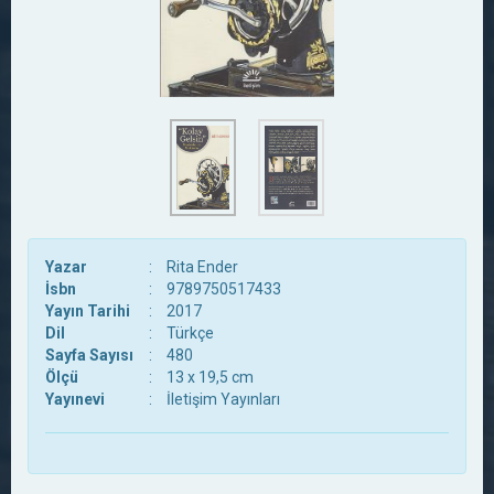
Yazar
:
Rita Ender
İsbn
:
9789750517433
Yayın Tarihi
:
2017
Dil
:
Türkçe
Sayfa Sayısı
:
480
Ölçü
:
13 x 19,5 cm
Yayınevi
:
İletişim Yayınları