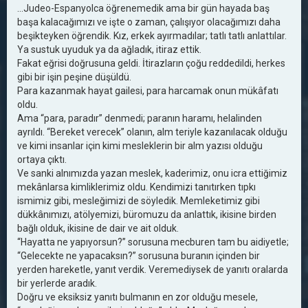
...Judeo-Espanyolca öğrenemedik ama bir gün hayada baş
başa kalacağımızı ve işte o zaman, çalışıyor olacağımızı daha
beşikteyken öğrendik. Kız, erkek ayırmadılar; tatlı tatlı anlattılar.
Ya sustuk uyuduk ya da ağladık, itiraz ettik.
Fakat eğrisi doğrusuna geldi. İtirazların çoğu reddedildi, herkes
gibi bir işin peşine düşüldü.
Para kazanmak hayat gailesi, para harcamak onun mükâfatı
oldu.
Ama “para, paradır” denmedi; paranın haramı, helalinden
ayrıldı. “Bereket verecek” olanın, alm teriyle kazanılacak olduğu
ve kimi insanlar için kimi mesleklerin bir alm yazısı olduğu
ortaya çıktı.
Ve sanki alnımızda yazan meslek, kaderimiz, onu icra ettiğimiz
mekânlarsa kimliklerimiz oldu. Kendimizi tanıtırken tıpkı
ismimiz gibi, mesleğimizi de söyledik. Memleketimiz gibi
dükkânımızı, atölyemizi, büromuzu da anlattık, ikisine birden
bağlı olduk, ikisine de dair ve ait olduk.
“Hayatta ne yapıyorsun?” sorusuna mecburen tam bu aidiyetle;
“Gelecekte ne yapacaksın?” sorusuna buranın içinden bir
yerden hareketle, yanıt verdik. Veremediysek de yanıtı oralarda
bir yerlerde aradık.
Doğru ve eksiksiz yanıtı bulmanın en zor olduğu mesele,