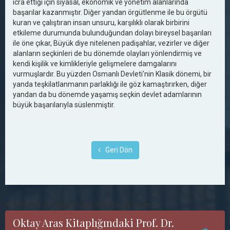
icra ettiği için siyasal, ekonomik ve yönetim alanlarında
başarılar kazanmıştır. Diğer yandan örgütlenme ile bu örgütü
kuran ve çalıştıran insan unsuru, karşılıklı olarak birbirini
etkileme durumunda bulunduğundan dolayı bireysel başarıları
ile öne çıkar, Büyük diye nitelenen padişahlar, vezirler ve diğer
alanların seçkinleri de bu dönemde olayları yönlendirmiş ve
kendi kişilik ve kimlikleriyle gelişmelere damgalarını
vurmuşlardır. Bu yüzden Osmanlı Devleti'nin Klasik dönemi, bir
yanda teşkilatlanmanın parlaklığı ile göz kamaştırırken, diğer
yandan da bu dönemde yaşamış seçkin devlet adamlarının
büyük başarılarıyla süslenmiştir.
Geri Dön
******Prof. Dr. Yaşar Yücel, Prof. Dr. Ali Sevim
Oktay Aras Kitaplığındaki Prof. Dr.