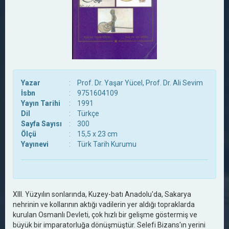
Yazar
:
Prof. Dr. Yaşar Yücel, Prof. Dr. Ali Sevim
İsbn
:
9751604109
Yayın Tarihi
:
1991
Dil
:
Türkçe
Sayfa Sayısı
:
300
Ölçü
:
15,5 x 23 cm
Yayınevi
:
Türk Tarih Kurumu
XIII. Yüzyılın sonlarında, Kuzey-batı Anadolu'da, Sakarya
nehrinin ve kollarının aktığı vadilerin yer aldığı topraklarda
kurulan Osmanlı Devleti, çok hızlı bir gelişme göstermiş ve
büyük bir imparatorluğa dönüşmüştür. Selefi Bizans'ın yerini