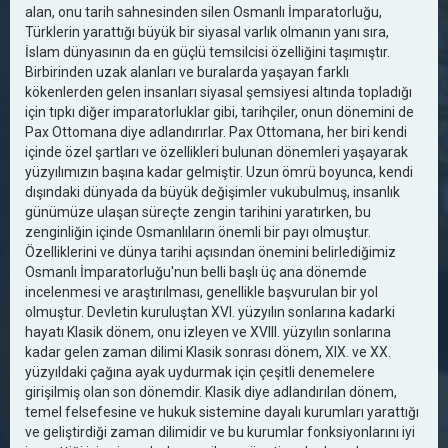
alan, onu tarih sahnesinden silen Osmanlı İmparatorluğu,
Türklerin yarattığı büyük bir siyasal varlık olmanın yanı sıra,
İslam dünyasının da en güçlü temsilcisi özelliğini taşımıştır.
Birbirinden uzak alanları ve buralarda yaşayan farklı
kökenlerden gelen insanları siyasal şemsiyesi altında topladığı
için tıpkı diğer imparatorluklar gibi, tarihçiler, onun dönemini de
Pax Ottomana diye adlandırırlar. Pax Ottomana, her biri kendi
içinde özel şartları ve özellikleri bulunan dönemleri yaşayarak
yüzyılımızın başına kadar gelmiştir. Uzun ömrü boyunca, kendi
dışındaki dünyada da büyük değişimler vukubulmuş, insanlık
günümüze ulaşan süreçte zengin tarihini yaratırken, bu
zenginliğin içinde Osmanlıların önemli bir payı olmuştur.
Özelliklerini ve dünya tarihi açısından önemini belirlediğimiz
Osmanlı İmparatorluğu'nun belli başlı üç ana dönemde
incelenmesi ve araştırılması, genellikle başvurulan bir yol
olmuştur. Devletin kuruluştan XVI. yüzyılın sonlarına kadarki
hayatı Klasik dönem, onu izleyen ve XVIII. yüzyılın sonlarına
kadar gelen zaman dilimi Klasik sonrası dönem, XIX. ve XX.
yüzyıldaki çağına ayak uydurmak için çeşitli denemelere
girişilmiş olan son dönemdir. Klasik diye adlandırılan dönem,
temel felsefesine ve hukuk sistemine dayalı kurumları yarattığı
ve geliştirdiği zaman dilimidir ve bu kurumlar fonksiyonlarını iyi