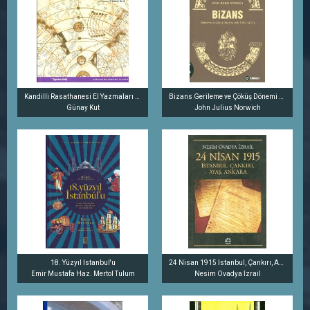
Kandilli Rasathanesi El Yazmaları 1: Türkçe Yazmalar
Bizans Gerileme ve Çöküş Dönemi (MS 1082-1453)
Günay Kut
John Julius Norwich
18. Yüzyıl İstanbul'u
24 Nisan 1915 İstanbul, Çankırı, Ayaş, Ankara
Emir Mustafa Haz. Mertol Tulum
Nesim Ovadya İzrail