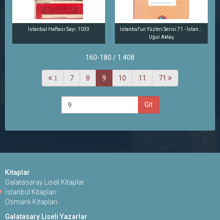
İstanbul Haftası Sayı: 1033
İstanbul'un Yüzleri Serisi 71 - İstanbul'un 100 Âdeti
Uğur Aktaş
160-180 / 1.408
7
8
9
10
11
71
1
Git
Kitaplar
Galatasaray Liseli Kitaplar
İstanbul Kitapları
Osmanlı Kitapları
Galatasary Liseli Yazarlar