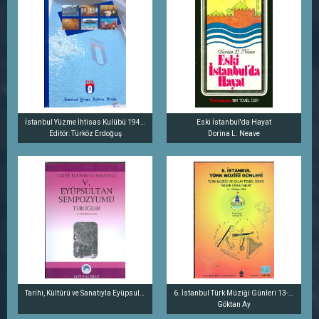
İstanbul Yüzme İhtisas Kulübü 1943 - 50. Altın Yılı
Eski İstanbul'da Hayat
Editör: Türköz Erdoğuş
Dorina L. Neave
Tarihi, Kültürü ve Sanatıyla Eyüpsultan Sempozyumu V. Tebliğler 11-13 Mayıs 2001
6. İstanbul Türk Müziği Günleri 13-14 Mayıs 1999
Göktan Ay