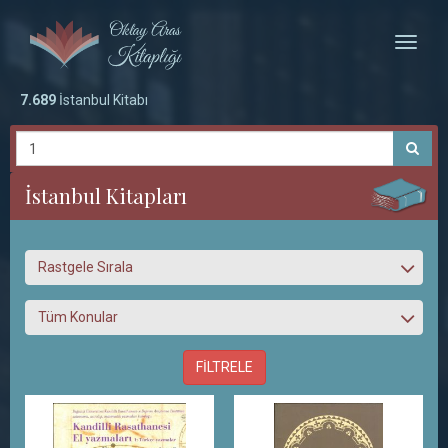
Toggle
naviga
7.689
İstanbul Kitabı
İstanbul Kitapları
Rastgele Sırala
Tüm Konular
FİLTRELE