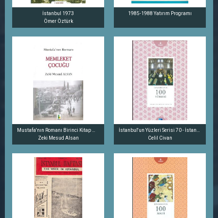
İstanbul 1973
1985-1988 Yatırım Programı
Ömer Öztürk
Mustafa'nın Romanı Birinci Kitap Memleket Çocuğu Aydın ve İzmir Hatıraları 1889-1907
İstanbul'un Yüzleri Serisi 70 - İstanbul'un 100 Türbesi
Zeki Mesud Alsan
Celil Civan