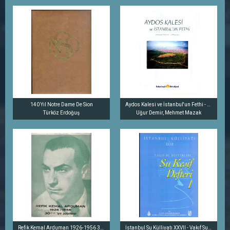
140 Yıl Notre Dame De Sion
Aydos Kalesi ve İstanbul'un Fethi - Sempozyum Bildirileri 28 Mayıs 2011
Türköz Erdoğuş
Uğur Demir, Mehmet Mazak
Refik Kemal Arduman 1926-1956 30'uncu Yıl Jübilesi
İstanbul Su Külliyatı XXVII - Vakıf Su Defterleri - Su Keşif Defteri 1