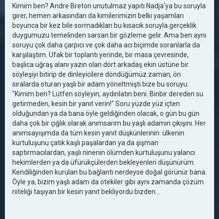
Kimim ben? Andre Breton unutulmaz yapıtı Nadja'ya bu soruyla
girer, hemen arkasından da kimilerimizin belki yaşamları
boyunca bir kez bile sormadıkları bu kısacık soruyla gerçeklik
duygumuzu temelinden sarsan bir gözleme gelir. Ama ben aynı
soruyu çok daha çarpıcı ve çok daha acı biçimde soranlarla da
karşılaştım. Ufak bir toplantı yerinde, bir masa çevresinde,
başlıca uğraş alanı yazın olan dört arkadaş ekin üstüne bir
söyleşiyi bitirip de dinleyicilere döndüğümüz zaman, ön
sıralarda oturan yaşlı bir adam yöneltmişti bize bu soruyu:
"Kimim ben? Lütfen söyleyin, aydınlatın beni. Binbir dereden su
getirmeden, kesin bir yanıt verin!" Soru yüzde yüz içten
olduğundan ya da bana öyle geldiğinden olacak, o gün bu gün
daha çok bir çığlık olarak anımsarım bu yaşlı adamın çıkışını. Her
anımsayışımda da tüm kesin yanıt düşkünlerinin: ülkenin
kurtuluşunu çatık kaşlı paşalardan ya da şişman
saptırmacılardan, yaşlı ninenin ölümden kurtuluşunu yalancı
hekimlerden ya da üfürükçülerden bekleyenleri düşünürüm.
Kendiliğinden kurulan bu bağlantı nerdeyse doğal görünür bana.
Öyle ya, bizim yaşlı adam da ötekiler gibi aynı zamanda çözüm
niteliği taşıyan bir kesin yanıt bekliyordu bizden…