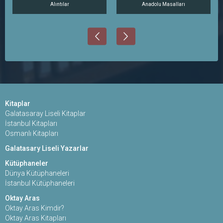
Alıntılar
Anadolu Masalları
Kitaplar
Galatasaray Liseli Kitaplar
İstanbul Kitapları
Osmanlı Kitapları
Galatasary Liseli Yazarlar
Kütüphaneler
Dünya Kütüphaneleri
İstanbul Kütüphaneleri
Oktay Aras
Oktay Aras Kimdir?
Oktay Aras Kitapları