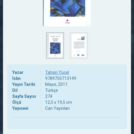
Yazar
:
Tahsin Yücel
İsbn
:
9789750713149
Yayın Tarihi
:
Mayıs, 2011
Dil
:
Türkçe
Sayfa Sayısı
:
274
Ölçü
:
12,5 x 19,5 cm
Yayınevi
:
Can Yayınları