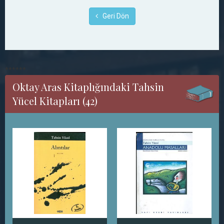
Geri Dön
******
Oktay Aras Kitaplığındaki Tahsin
Yücel Kitapları (42)