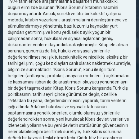
1974 tarihlerinde araştırmalarına başlarken muhakkak ki,
bugün elimizde bulunan "Kıbrıs Sorunu" kitabının hacmini
düşünmüyorlardı. Ancak, sürekli ve titiz bir kolektif çalışma
metodu, kitabın yazarlarını, araştırmalarını derinleştirmeye ve
şümullendirmeye yöneltmiş, bazı lüzumlu kaynaklar yurt
dışından getirtilmiş ve konu yedi, sekiz aylık yoğun bir
çalışmadan sonra, hukuksal ve siyasal açılardan geniş,
dokümanter verilere dayandırılarak işlenmiştir. Kitap ele alınan
sorunun, günümüzde fiili, hukuki ve siyasal yönleri ile
değerlendirilmesine ışık tutacak nitelik ve nicelikte, eksiksiz bir
tarihi gelişimi, çoğu kez olayları canlı olarak nakletmek suretiyle,
bilgimize sunmaktadır. "Kıbrıs Sorunu", konu ile ilgili tüm
belgeleri (antlaşma, protokol, anayasa metinleri...) açıklamaları
ile kapsaması itibarı ile de araştırmacı, okuyucu yönünden ayrı
bir değeri taşımaktadır. Kitap, Kıbrıs Sorunu karşısında Türk dış
politikasının, tarihi seyri içinde günümüze değin, özellikle
1960'dan bu yana, değerlendirilmesini yaparak, tarihi verilerin
ışığı altında Ada'nın hukuksal ve siyasal statüsünün
saptanmasına yönelik önerileri, olumlu olumsuz yönleri ile
değerlendirdikten sonra, yeni kurulacak Kıbrıs devleti verileri ve
izlenecek yolların ve bu yeni devletin statüsünün güvencesinin
neler olabileceğini belirtmek suretiyle, Türk Kıbrıs sorununa
değerli bir kaynak teşkil etmektedir. Ciddi, titiz bir araştırma