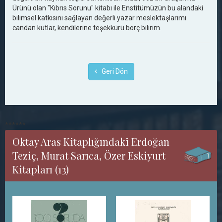
Ürünü olan "Kıbrıs Sorunu" kitabı ile Enstitümüzün bu alandaki
bilimsel katkısını sağlayan değerli yazar meslektaşlarımı
candan kutlar, kendilerine teşekkürü borç bilirim.
Geri Dön
******
Oktay Aras Kitaplığındaki Erdoğan
Teziç, Murat Sarıca, Özer Eskiyurt
Kitapları (13)