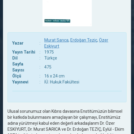
Murat Sarıca
,
Erdoğan Teziç
,
Özer
Yazar
:
Eskiyurt
Yayın Tarihi
:
1975
Dil
:
Türkçe
Sayfa
:
475
Sayısı
Ölçü
:
16 x 24 cm
Yayınevi
:
İÜ. Hukuk Fakültesi
Ulusal sorunumuz olan Kıbrıs davasına Enstitümüzün bilimsel
bir katkıda bulunmasını amaçlayan bir çalışmayı, Enstitümüz
adına yürütmeyi kabul eden değerli arkadaşlarım Dr. Özer
ESKİYURT, Dr. Murat SARICA ve Dr. Erdoğan TEZİÇ, Eylül - Ekim