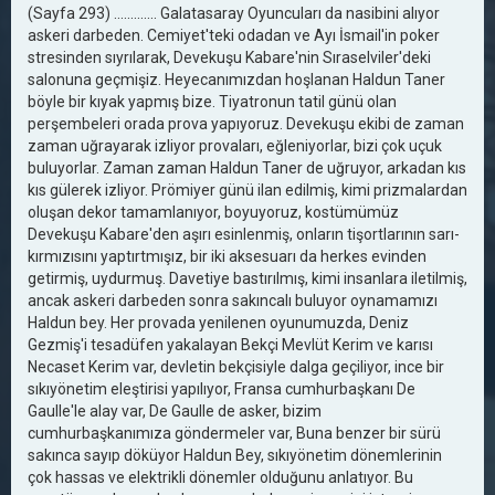
(Sayfa 293) ............. Galatasaray Oyuncuları da nasibini alıyor
askeri darbeden. Cemiyet'teki odadan ve Ayı İsmail'in poker
stresinden sıyrılarak, Devekuşu Kabare'nin Sıraselviler'deki
salonuna geçmişiz. Heyecanımızdan hoşlanan Haldun Taner
böyle bir kıyak yapmış bize. Tiyatronun tatil günü olan
perşembeleri orada prova yapıyoruz. Devekuşu ekibi de zaman
zaman uğrayarak izliyor provaları, eğleniyorlar, bizi çok uçuk
buluyorlar. Zaman zaman Haldun Taner de uğruyor, arkadan kıs
kıs gülerek izliyor. Prömiyer günü ilan edilmiş, kimi prizmalardan
oluşan dekor tamamlanıyor, boyuyoruz, kostümümüz
Devekuşu Kabare'den aşırı esinlenmiş, onların tişortlarının sarı-
kırmızısını yaptırtmışız, bir iki aksesuarı da herkes evinden
getirmiş, uydurmuş. Davetiye bastırılmış, kimi insanlara iletilmiş,
ancak askeri darbeden sonra sakıncalı buluyor oynamamızı
Haldun bey. Her provada yenilenen oyunumuzda, Deniz
Gezmiş'i tesadüfen yakalayan Bekçi Mevlüt Kerim ve karısı
Necaset Kerim var, devletin bekçisiyle dalga geçiliyor, ince bir
sıkıyönetim eleştirisi yapılıyor, Fransa cumhurbaşkanı De
Gaulle'le alay var, De Gaulle de asker, bizim
cumhurbaşkanımıza göndermeler var, Buna benzer bir sürü
sakınca sayıp döküyor Haldun Bey, sıkıyönetim dönemlerinin
çok hassas ve elektrikli dönemler olduğunu anlatıyor. Bu