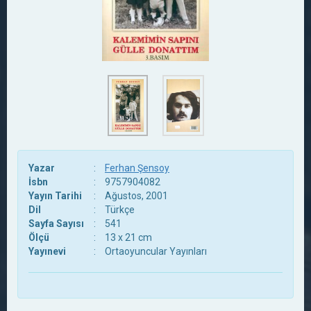
Yazar
:
Ferhan Şensoy
İsbn
:
9757904082
Yayın Tarihi
:
Ağustos, 2001
Dil
:
Türkçe
Sayfa Sayısı
:
541
Ölçü
:
13 x 21 cm
Yayınevi
:
Ortaoyuncular Yayınları