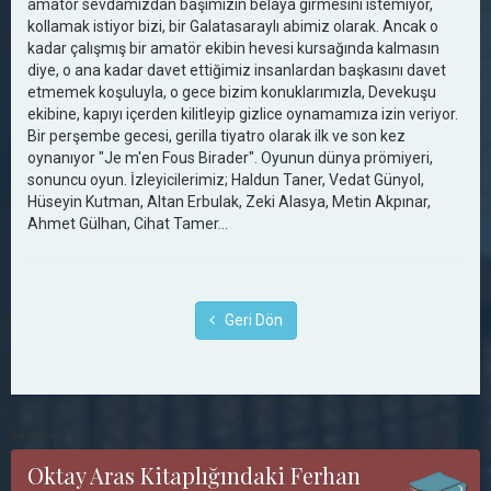
amatör sevdamızdan başımızın belaya girmesini istemiyor,
kollamak istiyor bizi, bir Galatasaraylı abimiz olarak. Ancak o
kadar çalışmış bir amatör ekibin hevesi kursağında kalmasın
diye, o ana kadar davet ettiğimiz insanlardan başkasını davet
etmemek koşuluyla, o gece bizim konuklarımızla, Devekuşu
ekibine, kapıyı içerden kilitleyip gizlice oynamamıza izin veriyor.
Bir perşembe gecesi, gerilla tiyatro olarak ilk ve son kez
oynanıyor "Je m'en Fous Birader". Oyunun dünya prömiyeri,
sonuncu oyun. İzleyicilerimiz; Haldun Taner, Vedat Günyol,
Hüseyin Kutman, Altan Erbulak, Zeki Alasya, Metin Akpınar,
Ahmet Gülhan, Cihat Tamer...
Geri Dön
******
Oktay Aras Kitaplığındaki Ferhan