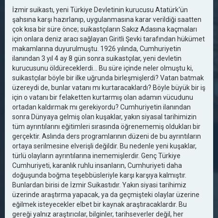
İzmir suikastı, yeni Türkiye Devletinin kurucusu Atatürk'ün
şahsına karşı hazırlanıp, uygulanmasına karar verildiği saatten
çok kısa bir süre önce; suikastçıların Sakız Adasına kaçmaları
için onlara deniz aracı sağlayan Giritli Şevki tarafından hükümet
makamlarına duyurulmuştu. 1926 yılında, Cumhuriyetin
ilanından 3 yıl 4 ay 8 gün sonra suikastçılar, yeni devletin
kurucusunu öldüreceklerdi... Bu süre içinde neler olmuştu ki,
suikastçılar böyle bir ilke uğrunda birleşmişlerdi? Vatan batmak
üzereydi de, bunlar vatanı mı kurtaracaklardı? Böyle büyük bir iş
için o vatanı bir felaketten kurtarmış olan adamın vücudunu
ortadan kaldırmak mı gerekiyordu? Cumhuriyetin ilanından
sonra Dünyaya gelmiş olan kuşaklar, yakın siyasal tarihimizin
tüm ayrıntılarını eğitimleri sırasında öğrenememiş oldukları bir
gerçektir. Aslında ders programlarının düzeni de bu ayrıntıların
ortaya serilmesine elverişli değildir. Bu nedenle yeni kuşaklar,
türlü olayların ayrıntılarına inememişlerdir. Genç Türkiye
Cumhuriyeti, karanlık ruhlu insanların, Cumhuriyeti daha
doğuşunda boğma teşebbüsleriyle karşı karşıya kalmıştır.
Bunlardan birisi de İzmir Suikastıdır. Yakın siyasi tarihimiz
üzerinde araştırma yapacak, ya da geçmişteki olaylar üzerine
eğilmek isteyecekler elbet bir kaynak araştıracaklardır. Bu
gereği yalnız araştırıcılar, bilginler, tarihseverler değil, her