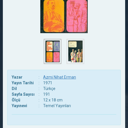
Yazar
:
Azmi Nihat Erman
Yayın Tarihi
:
1971
Dil
:
Türkçe
Sayfa Sayısı
:
191
Ölçü
:
12 x 18 cm
Yayınevi
:
Temel Yayınları