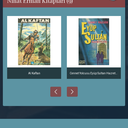
Nihat Erman Kitapları (9)
Al Kaftan
Cennet Yolcusu Eyüp Sultan Hazretleri