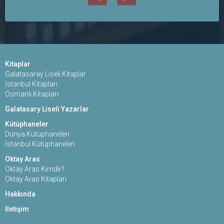
Kitaplar
Galatasaray Liseli Kitaplar
İstanbul Kitapları
Osmanlı Kitapları
Galatasary Liseli Yazarlar
Kütüphaneler
Dünya Kütüphaneleri
İstanbul Kütüphaneleri
Oktay Aras
Oktay Aras Kimdir?
Oktay Aras Kitapları
Hakkında
İletişim