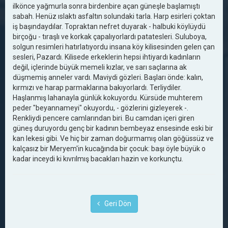
ilkönce yağmurla sonra birdenbire açan güneşle başlamıştı
sabah. Henüz ıslaktı asfaltın solundaki tarla. Harp esirleri çoktan
iş başındaydılar. Topraktan nefret duyarak - halbuki köylüydü
birçoğu - tıraşlı ve korkak çapalıyorlardı patatesleri. Suluboya,
solgun resimleri hatırlatıyordu insana köy kilisesinden gelen çan
sesleri, Pazardı. Kilisede erkeklerin hepsi ihtiyardı kadınların
değil, içlerinde büyük memeli kızlar, ve sarı saçlarına ak
düşmemiş anneler vardı. Maviydi gözleri. Başları önde: kalın,
kırmızı ve harap parmaklarına bakıyorlardı. Terliydiler.
Haşlanmış lahanayla günlük kokuyordu. Kürsüde muhterem
peder "beyannameyi" okuyordu, - gözlerini gizleyerek -.
Renkliydi pencere camlarından biri. Bu camdan içeri giren
güneş duruyordu genç bir kadının bembeyaz ensesinde eski bir
kan lekesi gibi. Ve hiç bir zaman doğurmamış olan göğüssüz ve
kalçasız bir Meryem'in kucağında bir çocuk: başı öyle büyük o
kadar inceydi ki kıvrılmış bacakları hazin ve korkunçtu.
Geri Dön