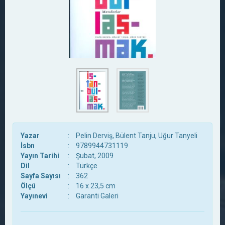
Yazar
:
Pelin Derviş, Bülent Tanju, Uğur Tanyeli
İsbn
:
9789944731119
Yayın Tarihi
:
Şubat, 2009
Dil
:
Türkçe
Sayfa Sayısı
:
362
Ölçü
:
16 x 23,5 cm
Yayınevi
:
Garanti Galeri