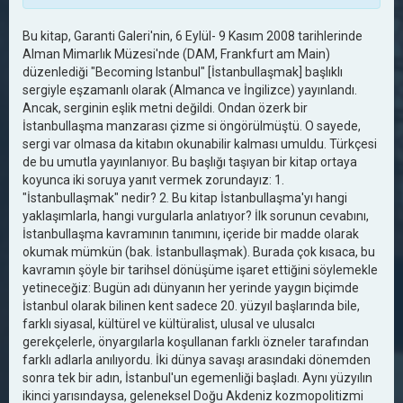
Bu kitap, Garanti Galeri'nin, 6 Eylül- 9 Kasım 2008 tarihlerinde
Alman Mimarlık Müzesi'nde (DAM, Frankfurt am Main)
düzenlediği "Becoming Istanbul" [İstanbullaşmak] başlıklı
sergiyle eşzamanlı olarak (Almanca ve İngilizce) yayınlandı.
Ancak, serginin eşlik metni değildi. Ondan özerk bir
İstanbullaşma manzarası çizme si öngörülmüştü. O sayede,
sergi var olmasa da kitabın okunabilir kalması umuldu. Türkçesi
de bu umutla yayınlanıyor. Bu başlığı taşıyan bir kitap ortaya
koyunca iki soruya yanıt vermek zorundayız: 1.
"İstanbullaşmak" nedir? 2. Bu kitap İstanbullaşma'yı hangi
yaklaşımlarla, hangi vurgularla anlatıyor? İlk sorunun cevabını,
İstanbullaşma kavramının tanımını, içeride bir madde olarak
okumak mümkün (bak. İstanbullaşmak). Burada çok kısaca, bu
kavramın şöyle bir tarihsel dönüşüme işaret ettiğini söylemekle
yetineceğiz: Bugün adı dünyanın her yerinde yaygın biçimde
İstanbul olarak bilinen kent sadece 20. yüzyıl başlarında bile,
farklı siyasal, kültürel ve kültüralist, ulusal ve ulusalcı
gerekçelerle, önyargılarla koşullanan farklı özneler tarafından
farklı adlarla anılıyordu. İki dünya savaşı arasındaki dönemden
sonra tek bir adın, İstanbul'un egemenliği başladı. Aynı yüzyılın
ikinci yarısındaysa, geleneksel Doğu Akdeniz kozmopolitizmi