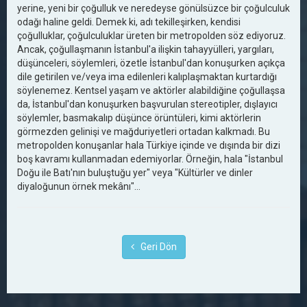
yerine, yeni bir çoğulluk ve neredeyse gönülsüzce bir çoğulculuk
odağı haline geldi. Demek ki, adı tekilleşirken, kendisi
çoğulluklar, çoğulculuklar üreten bir metropolden söz ediyoruz.
Ancak, çoğullaşmanın İstanbul'a ilişkin tahayyülleri, yargıları,
düşünceleri, söylemleri, özetle İstanbul'dan konuşurken açıkça
dile getirilen ve/veya ima edilenleri kalıplaşmaktan kurtardığı
söylenemez. Kentsel yaşam ve aktörler alabildiğine çoğullaşsa
da, İstanbul'dan konuşurken başvurulan stereotipler, dışlayıcı
söylemler, basmakalıp düşünce örüntüleri, kimi aktörlerin
görmezden gelinişi ve mağduriyetleri ortadan kalkmadı. Bu
metropolden konuşanlar hala Türkiye içinde ve dışında bir dizi
boş kavramı kullanmadan edemiyorlar. Örneğin, hala "İstanbul
Doğu ile Batı'nın buluştuğu yer" veya "Kültürler ve dinler
diyaloğunun örnek mekânı"...
Geri Dön