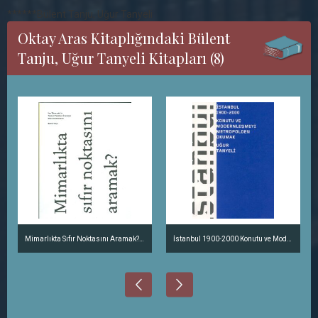
******Bülent Tanju, Uğur Tanyeli
Oktay Aras Kitaplığındaki Bülent
Tanju, Uğur Tanyeli Kitapları (8)
Mimarlıkta Sıfır Noktasını Aramak? Han Tümertekin'in Yapıları/Yaptıkları Üzerinden Mimarlık Okuma.
İstanbul 1900-2000 Konutu ve Modernleşmeyi Metropolden Okumak