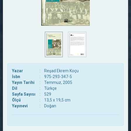
Yazar
:
Reşad Ekrem Koçu
İsbn
:
975-293-347-5
Yayın Tarihi
:
Temmuz, 2005
Dil
:
Türkçe
Sayfa Sayısı
:
529
Ölçü
:
13,5 x 19,5 cm
Yayınevi
:
Doğan