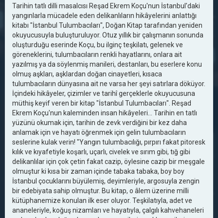
Tarihin tatlı dilli masalcısı Reşad Ekrem Koçu'nun İstanbul'daki
yangınlarla mücadele eden delikanlıların hikâyelerini anlattığı
kitabı "İstanbul Tulumbacıları", Doğan Kitap tarafından yeniden
okuyucusuyla buluşturuluyor. Otuz yıllık bir çalışmanın sonunda
oluşturduğu eserinde Koçu, bu ilginç teşkilatı, gelenek ve
göreneklerini, tulumbacıların renkli hayatlarını, onlara ait
yazılmış ya da söylenmiş manileri, destanları, bu eserlere konu
olmuş aşkları, aşklardan doğan cinayetleri, kısaca
tulumbacıların dünyasına ait ne varsa her şeyi satırlara döküyor.
İçindeki hikâyeler, çizimler ve tarihî gerçeklerle okuyucusuna
müthiş keyif veren bir kitap "İstanbul Tulumbacıları". Reşad
Ekrem Koçu'nun kaleminden insan hikâyeleri… Tarihin en tatlı
yüzünü okumak için, tarihin de zevk verdiğini bir kez daha
anlamak için ve hayatı öğrenmek için gelin tulumbacıların
seslerine kulak verin! "Yangın tulumbacılığı, pırpırı fakat pitoresk
kılık ve kıyafetiyle koşarlı, uçarlı, civelek ve sırım gibi, tığ gibi
delikanlılar için çok çetin fakat cazip, öylesine cazip bir meşgale
olmuştur ki kısa bir zaman içinde tabaka tabaka, boy boy
İstanbul çocuklarını büyülemiş, deyimleriyle, argosuyla zengin
bir edebiyata sahip olmuştur. Bu kitap, o âlem üzerine milli
kütüphanemize konulan ilk eser oluyor. Teşkilatıyla, adet ve
ananeleriyle, koğuş nizamları ve hayatıyla, çalgılı kahvehaneleri