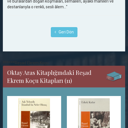
ve buralardan doğan koşmaları, semaileri, ayaklı manileri ve
destanlarıyla o renkli, sesli âlem..."
Geri Dön
******Reşad Ekrem Koçu
Oktay Aras Kitaplığındaki Reşad
Ekrem Koçu Kitapları (11)