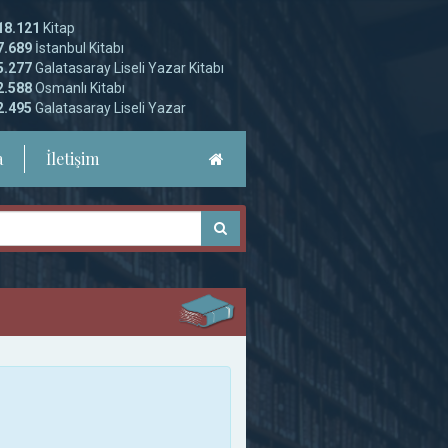
18.121
Kitap
7.689
İstanbul Kitabı
5.277
Galatasaray Liseli Yazar Kitabı
2.588
Osmanlı Kitabı
2.495
Galatasaray Liseli Yazar
a
İletişim