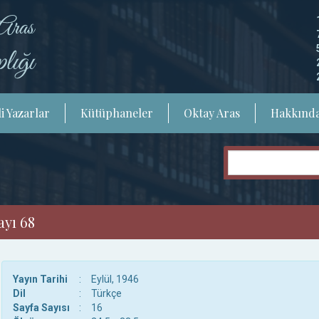
i Yazarlar
Kütüphaneler
Oktay Aras
Hakkınd
ayı 68
Yayın Tarihi
:
Eylül, 1946
Dil
:
Türkçe
Sayfa Sayısı
:
16