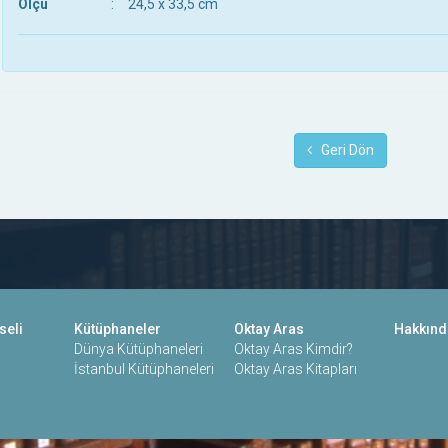
Ölçü
:
24,5 x 33,5 cm
Geri Dön
seli
Kütüphaneler
Oktay Aras
Hakkınd
Dünya Kütüphaneleri
Oktay Aras Kimdir?
İstanbul Kütüphaneleri
Oktay Aras Kitapları